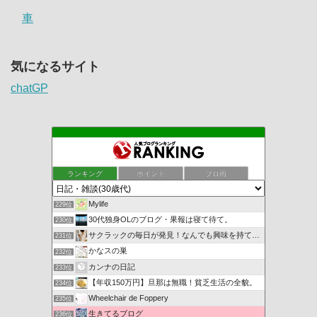
車
気になるサイト
chatGP
ランキング
ポイント
ブロ画
Mylife
229位
30代独身OLのブログ・果報は寝て待て。
230位
サクラックの毎日が発見！なんでも興味を持て前向きに！
231位
かなスの巣
232位
カンナの日記
233位
【年収150万円】旦那は無職！貧乏生活の全貌。
234位
Wheelchair de Foppery
235位
生きてるブログ
236位