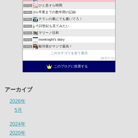
ひと息そら時間
237位
卒業までの数年間の記録
238位
チラシの裏にでも書いてろ！
239位
22世紀も見てみたい
240位
マリーノ日和
241位
monknight’s diary
242位
駿河屋がマジで最高！
243位
このカテゴリを全て表示
参加する
このブログに投票する
アーカイブ
2026年
5月
2024年
2020年