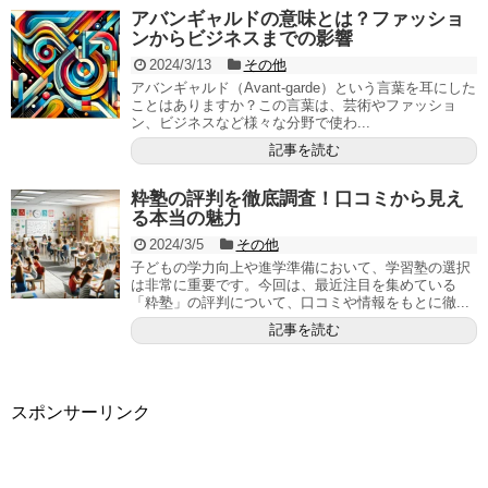
アバンギャルドの意味とは？ファッショ
ンからビジネスまでの影響
2024/3/13
その他
アバンギャルド（Avant-garde）という言葉を耳にした
ことはありますか？この言葉は、芸術やファッショ
ン、ビジネスなど様々な分野で使わ...
記事を読む
粋塾の評判を徹底調査！口コミから見え
る本当の魅力
2024/3/5
その他
子どもの学力向上や進学準備において、学習塾の選択
は非常に重要です。今回は、最近注目を集めている
「粋塾」の評判について、口コミや情報をもとに徹...
記事を読む
スポンサーリンク