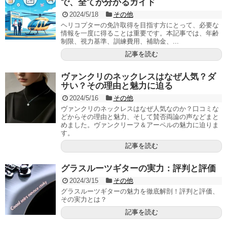
で、全てが分かるガイド
2024/5/18
その他
ヘリコプターの免許取得を目指す方にとって、必要な
情報を一度に得ることは重要です。本記事では、年齢
制限、視力基準、訓練費用、補助金、...
記事を読む
ヴァンクリのネックレスはなぜ人気？ダ
サい？その理由と魅力に迫る
2024/5/16
その他
ヴァンクリのネックレスはなぜ人気なのか？口コミな
どからその理由と魅力、そして賛否両論の声などまと
めました。ヴァンクリーフ＆アーペルの魅力に迫りま
す。
記事を読む
グラスルーツギターの実力：評判と評価
2024/3/15
その他
グラスルーツギターの魅力を徹底解剖！評判と評価、
その実力とは？
記事を読む