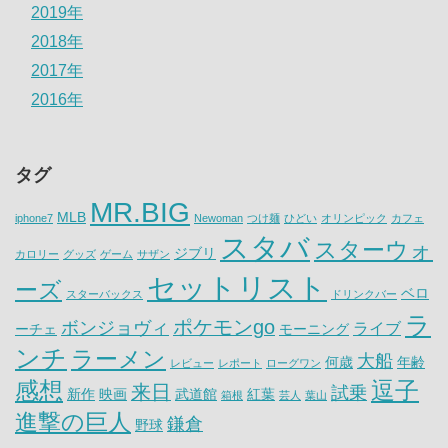
2019年
2018年
2017年
2016年
タグ
MR.BIG
MLB
iphone7
Newoman
つけ麺
ひどい
オリンピック
カフェ
スタバ
スターウォ
ジブリ
カロリー
グッズ
ゲーム
サザン
セットリスト
ーズ
ベロ
スターバックス
ドリンクバー
ラ
ポケモンgo
ボンジョヴィ
ライブ
ーチェ
モーニング
ンチ
ラーメン
大船
何歳
年齢
レビュー
レポート
ローグワン
感想
逗子
来日
試乗
新作
映画
武道館
紅葉
箱根
芸人
葉山
進撃の巨人
鎌倉
野球