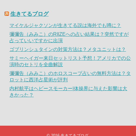
生きてるブログ
マイケルジャクソンが生きてる説は海外でも噂に？
彌彌告（みみこ）のRIIZEへの占い結果は？突然ですが
占っていいですかに出演
ゴブリンシュタインの対策方法は？メタユニットは？
サミーヘイガー来日セットリスト予想！アメリカでの公
演時のセトリを全曲解説
彌彌告（みみこ）のホロスコープ占いの無料方法は？タ
ロットに西洋占星術が評判
内村航平はヘビースモーカー|体操界に与えた影響は大
きかった？
© 2016
生きてるブログ
.