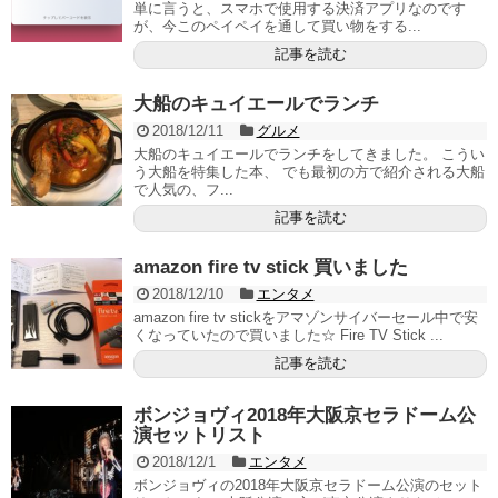
単に言うと、スマホで使用する決済アプリなのです
が、今このペイペイを通して買い物をする...
記事を読む
大船のキュイエールでランチ
2018/12/11
グルメ
大船のキュイエールでランチをしてきました。 こうい
う大船を特集した本、 でも最初の方で紹介される大船
で人気の、フ...
記事を読む
amazon fire tv stick 買いました
2018/12/10
エンタメ
amazon fire tv stickをアマゾンサイバーセール中で安
くなっていたので買いました☆ Fire TV Stick ...
記事を読む
ボンジョヴィ2018年大阪京セラドーム公
演セットリスト
2018/12/1
エンタメ
ボンジョヴィの2018年大阪京セラドーム公演のセット