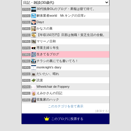
30代独身OLのブログ・果報は寝て待て。
231位
解体業者world Mr.キングの日常♪
232位
Dayz
233位
かなスの巣
234位
【年収150万円】旦那は無職！貧乏生活の全貌。
235位
マリーノ日和
236位
専業主婦１年生
237位
生きてるブログ
238位
チラシの裏にでも書いてろ！
239位
monknight’s diary
240位
だいたい、晴れ
241位
読楽
242位
Wheelchair de Foppery
243位
えみかさんの日記
244位
収集家のハック
245位
このカテゴリを全て表示
参加する
このブログに投票する