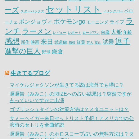
セットリスト
ーズ
ベロ
スターバックス
ドリンクバー
ラ
ポケモンgo
ボンジョヴィ
ライブ
ーチェ
モーニング
ンチ
ラーメン
大船
何歳
年齢
レビュー
レポート
ローグワン
感想
逗子
来日
試乗
新作
映画
武道館
紅葉
箱根
芸人
葉山
進撃の巨人
鎌倉
野球
生きてるブログ
マイケルジャクソンが生きてる説は海外でも噂に？
彌彌告（みみこ）のRIIZEへの占い結果は？突然ですが
占っていいですかに出演
ゴブリンシュタインの対策方法は？メタユニットは？
サミーヘイガー来日セットリスト予想！アメリカでの公
演時のセトリを全曲解説
彌彌告（みみこ）のホロスコープ占いの無料方法は？タ