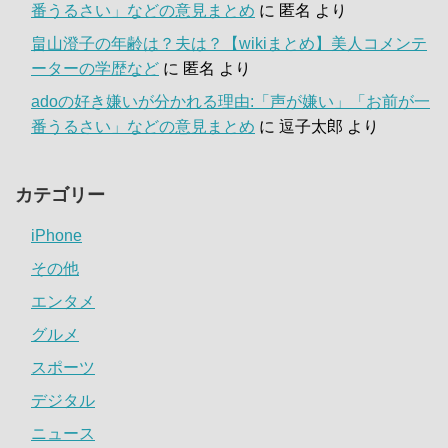
番うるさい」などの意見まとめ
に
匿名
より
畠山澄子の年齢は？夫は？【wikiまとめ】美人コメンテ
ーターの学歴など
に
匿名
より
adoの好き嫌いが分かれる理由:「声が嫌い」「お前が一
番うるさい」などの意見まとめ
に
逗子太郎
より
カテゴリー
iPhone
その他
エンタメ
グルメ
スポーツ
デジタル
ニュース