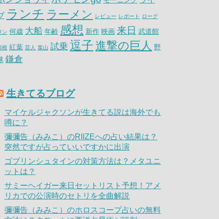
モーニング
ランチ
ラーメン
ブ
レビュー
レポート
ローグ
感想
来日
大船
何歳
年齢
新作
映画
武道館
ワン
逗子
進撃の巨人
試乗
紅葉
野
箱根
芸人
葉山
鎌倉
球
生きてるブログ
マイケルジャクソンが生きてる説は海外でも
噂に？
彌彌告（みみこ）のRIIZEへの占い結果は？
突然ですが占っていいですかに出演
ゴブリンシュタインの対策方法は？メタユニ
ットは？
サミーヘイガー来日セットリスト予想！アメ
リカでの公演時のセトリを全曲解説
彌彌告（みみこ）のホロスコープ占いの無料