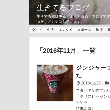
生きてるブログ
生きてる間は更新しようと決めたブログです
情報なども更新しています。
グルメ
生活
エンタメ
スポーツ
旅行
「
2016年11月
」
一覧
ジンジャー
た
2016/11/20
スタバの新作で20
「クリスピージン
事でも...
記事を読む