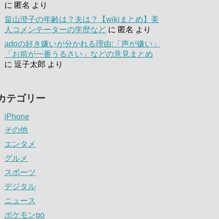
に
匿名
より
畠山澄子の年齢は？夫は？【wikiまとめ】美
人コメンテーターの学歴など
に
匿名
より
adoの好き嫌いが分かれる理由:「声が嫌い」
「お前が一番うるさい」などの意見まとめ
に
逗子太郎
より
カテゴリー
iPhone
その他
エンタメ
グルメ
スポーツ
デジタル
ニュース
ポケモンgo