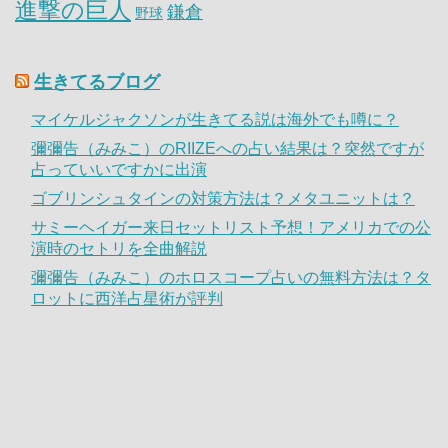
進撃の巨人
鎌倉
野球
生きてるブログ
マイケルジャクソンが生きてる説は海外でも噂に？
彌彌告（みみこ）のRIIZEへの占い結果は？突然ですが
占っていいですかに出演
ゴブリンシュタインの対策方法は？メタユニットは？
サミーヘイガー来日セットリスト予想！アメリカでの公
演時のセトリを全曲解説
彌彌告（みみこ）のホロスコープ占いの無料方法は？タ
ロットに西洋占星術が評判
内村航平はヘビースモーカー|体操界に与えた影響は大
きかった？