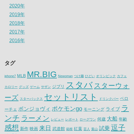
2020年
2019年
2018年
2017年
2016年
タグ
MR.BIG
MLB
iphone7
Newoman
つけ麺
ひどい
オリンピック
カフェ
スタバ
スターウォ
ジブリ
カロリー
グッズ
ゲーム
サザン
セットリスト
ーズ
ベロ
スターバックス
ドリンクバー
ラ
ポケモンgo
ボンジョヴィ
ライブ
ーチェ
モーニング
ンチ
ラーメン
大船
何歳
年齢
レビュー
レポート
ローグワン
感想
逗子
来日
試乗
新作
映画
武道館
紅葉
箱根
芸人
葉山