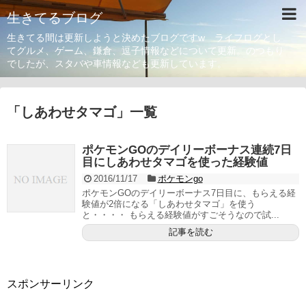
生きてるブログ
生きてる間は更新しようと決めたブログですw ライフログとし
てグルメ、ゲーム、鎌倉、逗子情報などについて更新。のつもり
でしたが、スタバや車情報なども更新しています。
「
しあわせタマゴ
」
一覧
ポケモンGOのデイリーボーナス連続7日
目にしあわせタマゴを使った経験値
2016/11/17
ポケモンgo
ポケモンGOのデイリーボーナス7日目に、もらえる経
験値が2倍になる「しあわせタマゴ」を使う
と・・・・ もらえる経験値がすごそうなので試...
記事を読む
スポンサーリンク