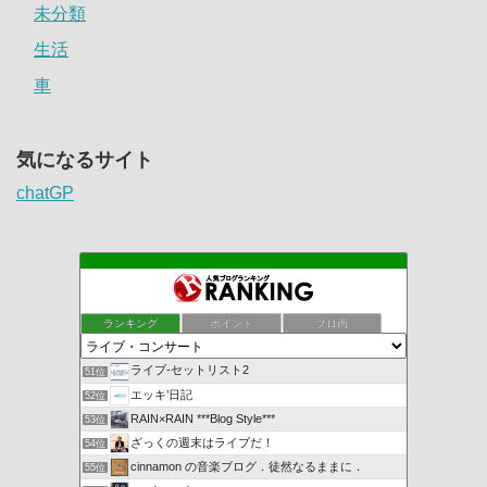
未分類
生活
車
気になるサイト
chatGP
ランキング
ポイント
ブロ画
ライブ-セットリスト2
51位
エッキ’日記
52位
RAIN×RAIN ***Blog Style***
53位
ざっくの週末はライブだ！
54位
cinnamon の音楽ブログ．徒然なるままに．
55位