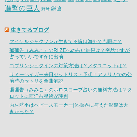
進撃の巨人
鎌倉
野球
生きてるブログ
マイケルジャクソンが生きてる説は海外でも噂に？
彌彌告（みみこ）のRIIZEへの占い結果は？突然ですが
占っていいですかに出演
ゴブリンシュタインの対策方法は？メタユニットは？
サミーヘイガー来日セットリスト予想！アメリカでの公
演時のセトリを全曲解説
彌彌告（みみこ）のホロスコープ占いの無料方法は？タ
ロットに西洋占星術が評判
内村航平はヘビースモーカー|体操界に与えた影響は大
きかった？