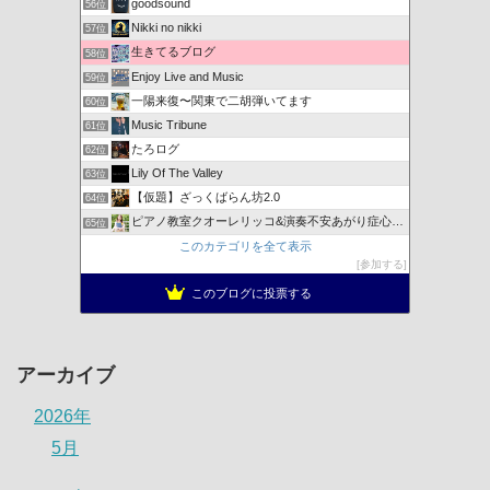
goodsound
56位
Nikki no nikki
57位
生きてるブログ
58位
Enjoy Live and Music
59位
一陽来復〜関東で二胡弾いてます
60位
Music Tribune
61位
たろログ
62位
Lily Of The Valley
63位
【仮題】ざっくばらん坊2.0
64位
ピアノ教室クオーレリッコ&演奏不安あがり症心のレッスン
65位
このカテゴリを全て表示
参加する
このブログに投票する
アーカイブ
2026年
5月