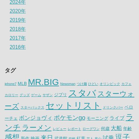
2024年
2020年
2019年
2018年
2017年
2016年
タグ
MR.BIG
MLB
iphone7
Newoman
つけ麺
ひどい
オリンピック
カフェ
スタバ
スターウォ
ジブリ
カロリー
グッズ
ゲーム
サザン
セットリスト
ーズ
ベロ
スターバックス
ドリンクバー
ラ
ポケモンgo
ボンジョヴィ
ライブ
ーチェ
モーニング
ンチ
ラーメン
大船
何歳
年齢
レビュー
レポート
ローグワン
感想
逗子
来日
試乗
新作
映画
武道館
紅葉
箱根
芸人
葉山