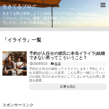
生きてるブログ
生きてる間は更新しようと決めたブログですw ライフログとし
てグルメ、ゲーム、鎌倉、逗子情報などについて更新。のつもり
でしたが、スタバや車情報なども更新しています。
「
イライラ
」
一覧
予約が人任せの彼氏に本当イライラ|結婚
できない男ってこういうこと？
2024/5/13
生活
予約が人任せの彼氏ってイライラします！予約してく
れる彼氏がほしい人必見。こんな男と一緒にいていい
のか悩む方のため人任せにしてしまいがちな心理と原
因を調査。
記事を読む
スポンサーリンク