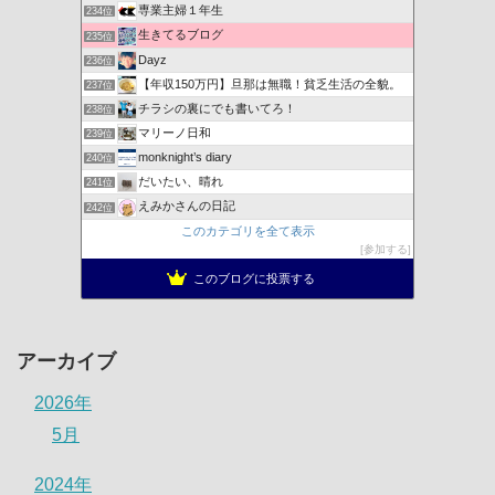
専業主婦１年生
234位
生きてるブログ
235位
Dayz
236位
【年収150万円】旦那は無職！貧乏生活の全貌。
237位
チラシの裏にでも書いてろ！
238位
マリーノ日和
239位
monknight’s diary
240位
だいたい、晴れ
241位
えみかさんの日記
242位
このカテゴリを全て表示
参加する
このブログに投票する
アーカイブ
2026年
5月
2024年