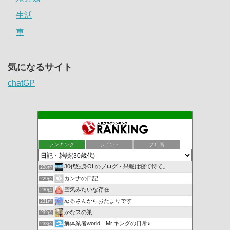
生活
車
気になるサイト
chatGP
ランキング
ポイント
ブロ画
30代独身OLのブログ・果報は寝て待て。
228位
カンナの日記
229位
空気みたいな存在
230位
ぬるさんからおたよりです
231位
かなスの巣
232位
解体業者world Mr.キングの日常♪
233位