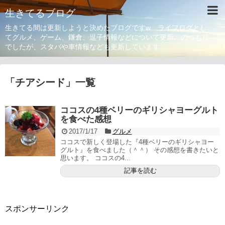
生きてるブログ
生きてる間は更新しようと決めたブログですw ライフログとし
てグルメ、ゲーム、鎌倉、逗子情報などについて更新。のつもり
でしたが、スタバや車情報なども更新しています。
「
チアシード
」
一覧
ココスの4種ベリーのギリシャヨーグルト
を食べた感想
2017/1/17
グルメ
ココスで新しく登場した『4種ベリーのギリシャヨー
グルト』を食べました（＾＾） その感想を書きたいと
思います。 ココスの4...
記事を読む
スポンサーリンク