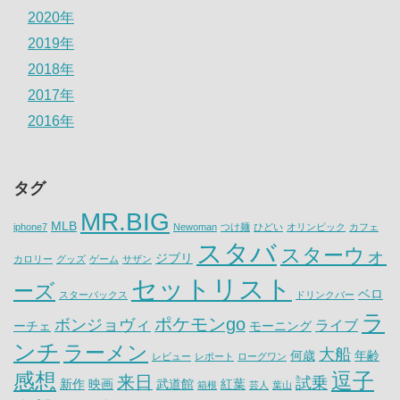
2020年
2019年
2018年
2017年
2016年
タグ
MR.BIG
MLB
iphone7
Newoman
つけ麺
ひどい
オリンピック
カフェ
スタバ
スターウォ
ジブリ
カロリー
グッズ
ゲーム
サザン
セットリスト
ーズ
ベロ
スターバックス
ドリンクバー
ラ
ポケモンgo
ボンジョヴィ
ライブ
ーチェ
モーニング
ンチ
ラーメン
大船
何歳
年齢
レビュー
レポート
ローグワン
感想
逗子
来日
試乗
新作
映画
武道館
紅葉
箱根
芸人
葉山