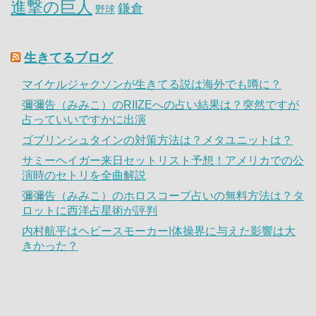
進撃の巨人
鎌倉
野球
生きてるブログ
マイケルジャクソンが生きてる説は海外でも噂に？
彌彌告（みみこ）のRIIZEへの占い結果は？突然ですが
占っていいですかに出演
ゴブリンシュタインの対策方法は？メタユニットは？
サミーヘイガー来日セットリスト予想！アメリカでの公
演時のセトリを全曲解説
彌彌告（みみこ）のホロスコープ占いの無料方法は？タ
ロットに西洋占星術が評判
内村航平はヘビースモーカー|体操界に与えた影響は大
きかった？