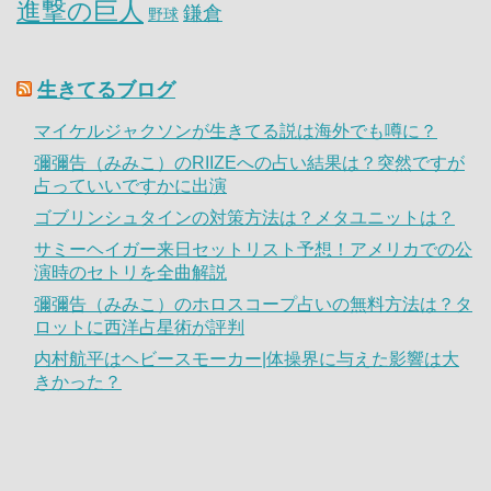
進撃の巨人
鎌倉
野球
生きてるブログ
マイケルジャクソンが生きてる説は海外でも噂に？
彌彌告（みみこ）のRIIZEへの占い結果は？突然ですが
占っていいですかに出演
ゴブリンシュタインの対策方法は？メタユニットは？
サミーヘイガー来日セットリスト予想！アメリカでの公
演時のセトリを全曲解説
彌彌告（みみこ）のホロスコープ占いの無料方法は？タ
ロットに西洋占星術が評判
内村航平はヘビースモーカー|体操界に与えた影響は大
きかった？