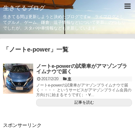
生きてるブログ
生きてる間は更新しようと決めたブログですw ライフログとし
てグルメ、ゲーム、鎌倉、逗子情報などについて更新。のつもり
でしたが、スタバや車情報なども更新しています。
「
ノートe-power
」
一覧
ノートe-powerの試乗車がアマゾンプラ
イムナウで届く
2017/2/20
車
ノートe-powerの試乗車がアマゾンプライムナウで届
く・・・・ というサービスがアマゾンプライム会員の
方向けに始まるそうです(；・∀...
記事を読む
スポンサーリンク