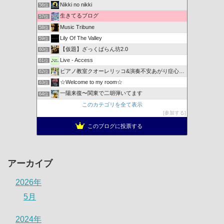
Nikki no nikki
56位
生きてるブログ
57位
Music Tribune
58位
Lily Of The Valley
59位
【仮題】ざっくばらん坊2.0
60位
Live - Access
61位
ピアノ教室クオーレリッコ&演奏不安あがり症心のレッスン
62位
☆Welcome to my room☆
63位
一陽来復〜関東で二胡弾いてます
64位
このカテゴリを全て表示
参加する
このブログに投票する
アーカイブ
2026年
5月
2024年