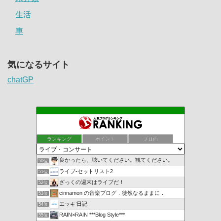
生活
車
気になるサイト
chatGP
ランキング
ポイント
ブロ画
良かったら、聴いてください。観てください。
50位
ライブ-セットリスト2
51位
ざっくの週末はライブだ！
52位
cinnamon の音楽ブログ．徒然なるままに．
53位
エッキ’日記
54位
RAIN×RAIN ***Blog Style***
55位