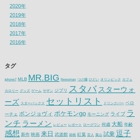
2020年
2019年
2018年
2017年
2016年
タグ
MR.BIG
MLB
iphone7
Newoman
つけ麺
ひどい
オリンピック
カフェ
スタバ
スターウォ
ジブリ
カロリー
グッズ
ゲーム
サザン
セットリスト
ーズ
ベロ
スターバックス
ドリンクバー
ラ
ポケモンgo
ボンジョヴィ
ライブ
ーチェ
モーニング
ンチ
ラーメン
大船
何歳
年齢
レビュー
レポート
ローグワン
感想
逗子
来日
試乗
新作
映画
武道館
紅葉
箱根
芸人
葉山