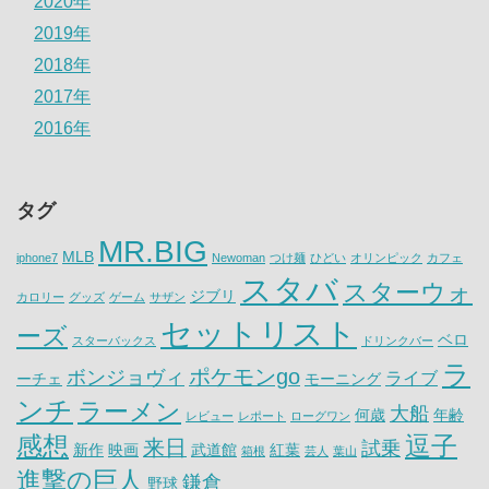
2020年
2019年
2018年
2017年
2016年
タグ
MR.BIG
MLB
iphone7
Newoman
つけ麺
ひどい
オリンピック
カフェ
スタバ
スターウォ
ジブリ
カロリー
グッズ
ゲーム
サザン
セットリスト
ーズ
ベロ
スターバックス
ドリンクバー
ラ
ポケモンgo
ボンジョヴィ
ライブ
ーチェ
モーニング
ンチ
ラーメン
大船
何歳
年齢
レビュー
レポート
ローグワン
感想
逗子
来日
試乗
新作
映画
武道館
紅葉
箱根
芸人
葉山
進撃の巨人
鎌倉
野球