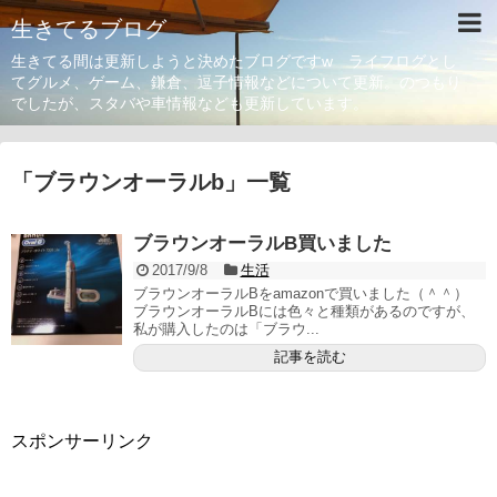
生きてるブログ
生きてる間は更新しようと決めたブログですw ライフログとし
てグルメ、ゲーム、鎌倉、逗子情報などについて更新。のつもり
でしたが、スタバや車情報なども更新しています。
「
ブラウンオーラルb
」
一覧
ブラウンオーラルB買いました
2017/9/8
生活
ブラウンオーラルBをamazonで買いました（＾＾）
ブラウンオーラルBには色々と種類があるのですが、
私が購入したのは「ブラウ...
記事を読む
スポンサーリンク