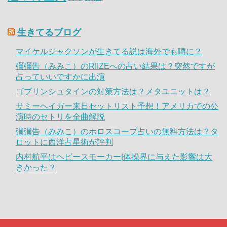
生きてるブログ
マイケルジャクソンが生きてる説は海外でも噂に？
彌彌告（みみこ）のRIIZEへの占い結果は？突然ですが
占っていいですかに出演
ゴブリンシュタインの対策方法は？メタユニットは？
サミーヘイガー来日セットリスト予想！アメリカでの公
演時のセトリを全曲解説
彌彌告（みみこ）のホロスコープ占いの無料方法は？タ
ロットに西洋占星術が評判
内村航平はヘビースモーカー|体操界に与えた影響は大
きかった？