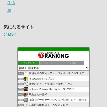
生活
車
気になるサイト
chatGP
ランキング
ポイント
ブロ画
鵠沼海岸の自宅サロン ワイオリネイルズ 爪に優しいジェルネ…
20位
tanakanoshirtのブログ
21位
鎌倉市をもっと身近に『鎌倉ごこち』
22位
Pictures Remain The Same：SSブログ
23位
りあさんの世界
24位
湘南でポーセラーツレッスンを楽しもう！InfiniRose
25位
四季折折鎌倉店主 もなのブログ
26位