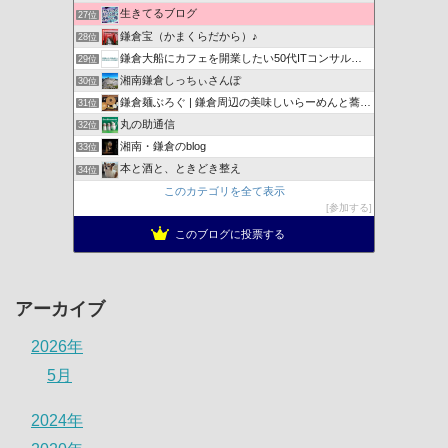
生きてるブログ
27位
鎌倉宝（かまくらだから）♪
28位
鎌倉大船にカフェを開業したい50代ITコンサルのブログ
29位
湘南鎌倉しっちぃさんぽ
30位
鎌倉麺ぶろぐ | 鎌倉周辺の美味しいらーめんと蕎麦を紹介
31位
丸の助通信
32位
湘南・鎌倉のblog
33位
本と酒と、ときどき整え
34位
このカテゴリを全て表示
参加する
このブログに投票する
アーカイブ
2026年
5月
2024年