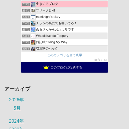
生きてるブログ
233位
マリーノ日和
234位
monknight’s diary
235位
チラシの裏にでも書いてろ！
236位
ぬるさんからおたよりです
237位
Wheelchair de Foppery
238位
雑記帳*Going My Way
239位
収集家のハック
240位
このカテゴリを全て表示
参加する
このブログに投票する
アーカイブ
2026年
5月
2024年