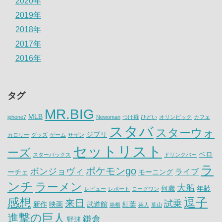
2020年
2019年
2018年
2017年
2016年
タグ
MR.BIG
MLB
iphone7
Newoman
つけ麺
ひどい
オリンピック
カフェ
スタバ
スターウォ
ジブリ
カロリー
グッズ
ゲーム
サザン
セットリスト
ーズ
ベロ
スターバックス
ドリンクバー
ラ
ポケモンgo
ボンジョヴィ
ライブ
ーチェ
モーニング
ンチ
ラーメン
大船
何歳
年齢
レビュー
レポート
ローグワン
感想
逗子
来日
試乗
新作
映画
武道館
紅葉
箱根
芸人
葉山
進撃の巨人
鎌倉
野球