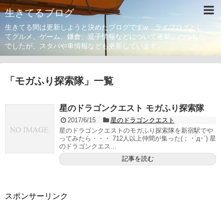
生きてるブログ
生きてる間は更新しようと決めたブログですw ライフログとし
てグルメ、ゲーム、鎌倉、逗子情報などについて更新。のつもり
でしたが、スタバや車情報なども更新しています。
「
モガふり探索隊
」
一覧
星のドラゴンクエスト モガふり探索隊
2017/6/15
星のドラゴンクエスト
星のドラゴンクエストのモガふり探索隊を新宿駅でや
ってみたら・・・ 712人以上仲間が集った(； ･`д･´) 星
のドラゴンクエス...
記事を読む
スポンサーリンク