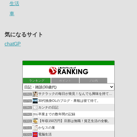
生活
車
気になるサイト
chatGP
ランキング
ポイント
ブロ画
サクラックの毎日が発見！なんでも興味を持て前向きに！
226位
30代独身OLのブログ・果報は寝て待て。
227位
カンナの日記
228位
卒業までの数年間の記録
229位
【年収150万円】旦那は無職！貧乏生活の全貌。
230位
かなスの巣
231位
電脳生活
232位