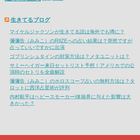
生きてるブログ
マイケルジャクソンが生きてる説は海外でも噂に？
彌彌告（みみこ）のRIIZEへの占い結果は？突然ですが
占っていいですかに出演
ゴブリンシュタインの対策方法は？メタユニットは？
サミーヘイガー来日セットリスト予想！アメリカでの公
演時のセトリを全曲解説
彌彌告（みみこ）のホロスコープ占いの無料方法は？タ
ロットに西洋占星術が評判
内村航平はヘビースモーカー|体操界に与えた影響は大
きかった？