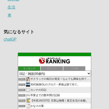
生活
車
気になるサイト
chatGP
ランキング
ポイント
ブロ画
サクラックの毎日が発見！なんでも興味を持て前向きに！
226位
30代独身OLのブログ・果報は寝て待て。
227位
カンナの日記
228位
卒業までの数年間の記録
229位
【年収150万円】旦那は無職！貧乏生活の全貌。
230位
かなスの巣
231位