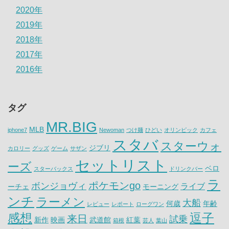
2020年
2019年
2018年
2017年
2016年
タグ
MR.BIG
MLB
iphone7
Newoman
つけ麺
ひどい
オリンピック
カフェ
スタバ
スターウォ
ジブリ
カロリー
グッズ
ゲーム
サザン
セットリスト
ーズ
ベロ
スターバックス
ドリンクバー
ラ
ポケモンgo
ボンジョヴィ
ライブ
ーチェ
モーニング
ンチ
ラーメン
大船
何歳
年齢
レビュー
レポート
ローグワン
感想
逗子
来日
試乗
新作
映画
武道館
紅葉
箱根
芸人
葉山