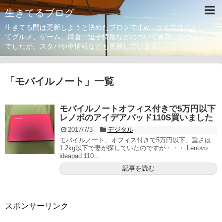
生きてるブログ
生きてる間は更新しようと決めたブログですw ライフログとし
てグルメ、ゲーム、鎌倉、逗子情報などについて更新。のつもり
でしたが、スタバや車情報なども更新しています。
「
モバイルノート
」
一覧
モバイルノートオフィス付きで5万円以下
レノボのアイデアパッド110S買いました
2017/7/3
デジタル
モバイルノート、オフィス付きで5万円以下、重さは
1.2kg以下で妻が探していたのですが・・・ Lenovo
ideapad 110...
記事を読む
スポンサーリンク