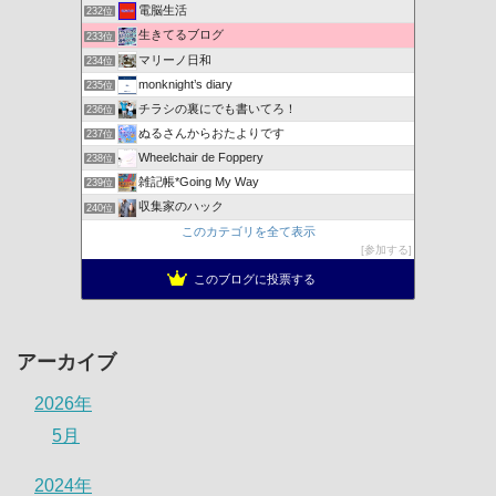
電脳生活
232位
生きてるブログ
233位
マリーノ日和
234位
monknight’s diary
235位
チラシの裏にでも書いてろ！
236位
ぬるさんからおたよりです
237位
Wheelchair de Foppery
238位
雑記帳*Going My Way
239位
収集家のハック
240位
このカテゴリを全て表示
参加する
このブログに投票する
アーカイブ
2026年
5月
2024年