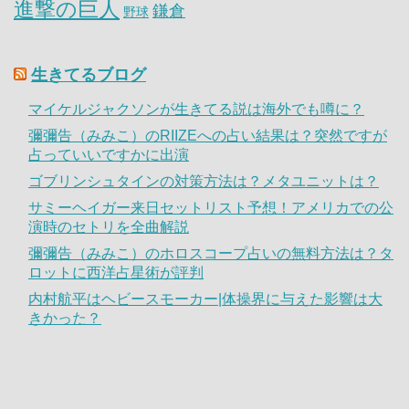
進撃の巨人
鎌倉
野球
生きてるブログ
マイケルジャクソンが生きてる説は海外でも噂に？
彌彌告（みみこ）のRIIZEへの占い結果は？突然ですが
占っていいですかに出演
ゴブリンシュタインの対策方法は？メタユニットは？
サミーヘイガー来日セットリスト予想！アメリカでの公
演時のセトリを全曲解説
彌彌告（みみこ）のホロスコープ占いの無料方法は？タ
ロットに西洋占星術が評判
内村航平はヘビースモーカー|体操界に与えた影響は大
きかった？