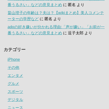
番うるさい」などの意見まとめ
に
匿名
より
畠山澄子の年齢は？夫は？【wikiまとめ】美人コメンテ
ーターの学歴など
に
匿名
より
adoの好き嫌いが分かれる理由:「声が嫌い」「お前が一
番うるさい」などの意見まとめ
に
逗子太郎
より
カテゴリー
iPhone
その他
エンタメ
グルメ
スポーツ
デジタル
ニュース