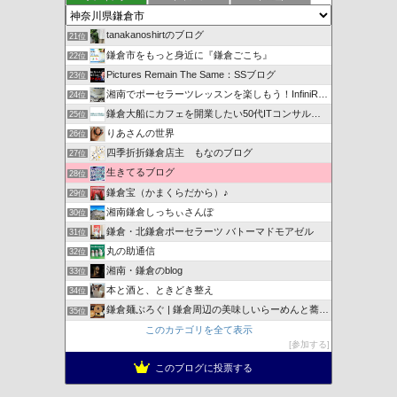
tanakanoshirtのブログ
21位
鎌倉市をもっと身近に『鎌倉ごこち』
22位
Pictures Remain The Same：SSブログ
23位
湘南でポーセラーツレッスンを楽しもう！InfiniRose
24位
鎌倉大船にカフェを開業したい50代ITコンサルのブログ
25位
りあさんの世界
26位
四季折折鎌倉店主 もなのブログ
27位
生きてるブログ
28位
鎌倉宝（かまくらだから）♪
29位
湘南鎌倉しっちぃさんぽ
30位
鎌倉・北鎌倉ポーセラーツ バトーマドモアゼル
31位
丸の助通信
32位
湘南・鎌倉のblog
33位
本と酒と、ときどき整え
34位
鎌倉麺ぶろぐ | 鎌倉周辺の美味しいらーめんと蕎麦を紹介
35位
このカテゴリを全て表示
参加する
このブログに投票する