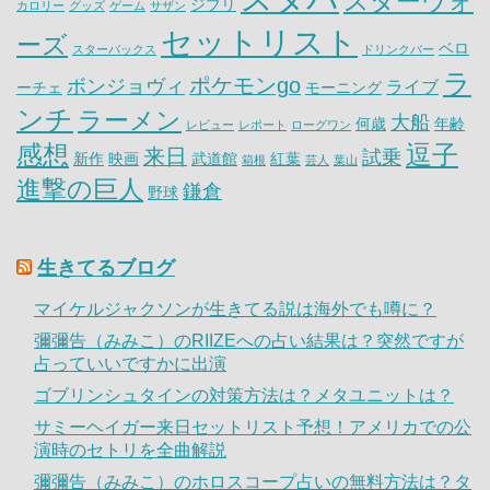
スターウォ
ジブリ
カロリー
グッズ
ゲーム
サザン
セットリスト
ーズ
ベロ
スターバックス
ドリンクバー
ラ
ポケモンgo
ボンジョヴィ
ライブ
ーチェ
モーニング
ンチ
ラーメン
大船
何歳
年齢
レビュー
レポート
ローグワン
感想
逗子
来日
試乗
新作
映画
武道館
紅葉
箱根
芸人
葉山
進撃の巨人
鎌倉
野球
生きてるブログ
マイケルジャクソンが生きてる説は海外でも噂に？
彌彌告（みみこ）のRIIZEへの占い結果は？突然ですが
占っていいですかに出演
ゴブリンシュタインの対策方法は？メタユニットは？
サミーヘイガー来日セットリスト予想！アメリカでの公
演時のセトリを全曲解説
彌彌告（みみこ）のホロスコープ占いの無料方法は？タ