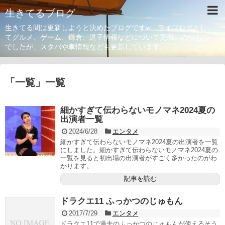
生きてるブログ
生きてる間は更新しようと決めたブログですw ライフログとし
てグルメ、ゲーム、鎌倉、逗子情報などについて更新。のつもり
でしたが、スタバや車情報なども更新しています。
「
一覧
」
一覧
細かすぎて伝わらないモノマネ2024夏の
出演者一覧
2024/6/28
エンタメ
細かすぎて伝わらないモノマネ2024夏の出演者を一覧
にしました。細かすぎて伝わらないモノマネ2024夏の
一覧を見ると初出場の出演者がすごく多かったのがわ
かります。
記事を読む
ドラクエ11 ふっかつのじゅもん
2017/7/29
エンタメ
ドラクエ11で過去のふっかつのじゅもんが使えるそう