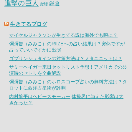
進撃の巨人
鎌倉
野球
生きてるブログ
マイケルジャクソンが生きてる説は海外でも噂に？
彌彌告（みみこ）のRIIZEへの占い結果は？突然ですが
占っていいですかに出演
ゴブリンシュタインの対策方法は？メタユニットは？
サミーヘイガー来日セットリスト予想！アメリカでの公
演時のセトリを全曲解説
彌彌告（みみこ）のホロスコープ占いの無料方法は？タ
ロットに西洋占星術が評判
内村航平はヘビースモーカー|体操界に与えた影響は大
きかった？