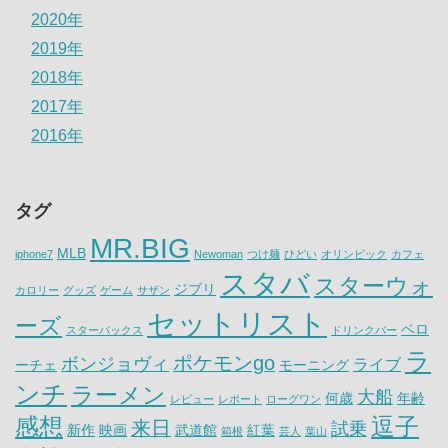
2020年
2019年
2018年
2017年
2016年
タグ
MR.BIG
MLB
iphone7
Newoman
つけ麺
ひどい
オリンピック
カフェ
スタバ
スターウォ
ジブリ
カロリー
グッズ
ゲーム
サザン
セットリスト
ーズ
ベロ
スターバックス
ドリンクバー
ラ
ポケモンgo
ボンジョヴィ
ライブ
ーチェ
モーニング
ンチ
ラーメン
大船
何歳
年齢
レビュー
レポート
ローグワン
感想
逗子
来日
試乗
新作
映画
武道館
紅葉
箱根
芸人
葉山