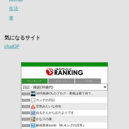
生活
車
気になるサイト
chatGP
ランキング
ポイント
ブロ画
30代独身OLのブログ・果報は寝て待て。
228位
カンナの日記
229位
空気みたいな存在
230位
ぬるさんからおたよりです
231位
かなスの巣
232位
解体業者world Mr.キングの日常♪
233位