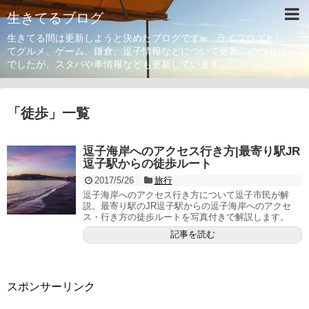
生きてるブログ
生きてる間は更新しようと決めたブログですw ライフログとし
てグルメ、ゲーム、鎌倉、逗子情報などについて更新。のつもり
でしたが、スタバや車情報なども更新しています。
「
徒歩
」
一覧
逗子海岸へのアクセス行き方|最寄り駅JR
逗子駅からの徒歩ルート
2017/5/26
旅行
逗子海岸へのアクセス行き方について逗子市民が解
説。最寄り駅のJR逗子駅からの逗子海岸へのアクセ
ス・行き方の徒歩ルートを写真付きで解説します。
記事を読む
スポンサーリンク