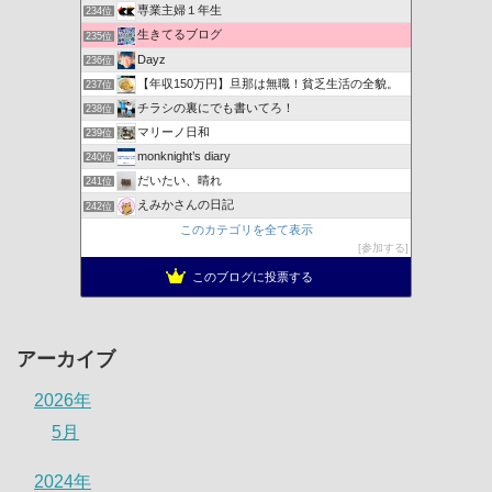
専業主婦１年生
234位
生きてるブログ
235位
Dayz
236位
【年収150万円】旦那は無職！貧乏生活の全貌。
237位
チラシの裏にでも書いてろ！
238位
マリーノ日和
239位
monknight’s diary
240位
だいたい、晴れ
241位
えみかさんの日記
242位
このカテゴリを全て表示
参加する
このブログに投票する
アーカイブ
2026年
5月
2024年