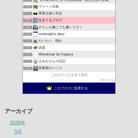
235位
マリーノ日和
236位
専業主婦１年生
237位
生きてるブログ
238位
チラシの裏にでも書いてろ！
239位
monknight’s diary
240位
だいたい、晴れ
241位
読楽
242位
Wheelchair de Foppery
243位
えみかさんの日記
244位
収集家のハック
245位
このカテゴリを全て表示
参加する
このブログに投票する
アーカイブ
2026年
5月