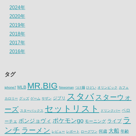
2024年
2020年
2019年
2018年
2017年
2016年
タグ
MR.BIG
MLB
iphone7
Newoman
つけ麺
ひどい
オリンピック
カフェ
スタバ
スターウォ
ジブリ
カロリー
グッズ
ゲーム
サザン
セットリスト
ーズ
ベロ
スターバックス
ドリンクバー
ラ
ポケモンgo
ボンジョヴィ
ライブ
ーチェ
モーニング
ンチ
ラーメン
大船
何歳
年齢
レビュー
レポート
ローグワン