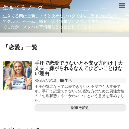
生きてるブログ
生きてる間は更新しようと決めたブログですw ライフログとし
てグルメ、ゲーム、鎌倉、逗子情報などについて更新。のつもり
でしたが、スタバや車情報なども更新しています。
「
恋愛
」
一覧
手汗で恋愛できないと不安な方向け｜大
丈夫・嫌がられるなんてひどいことはな
い理由
2024/6/10
生活
手汗が気になって恋愛できないと不安でも大丈夫で
す。手汗で恋愛できないと心配な方のために男性女性
の「心理状態」や「かわいい」という意見を集めまし
た。
記事を読む