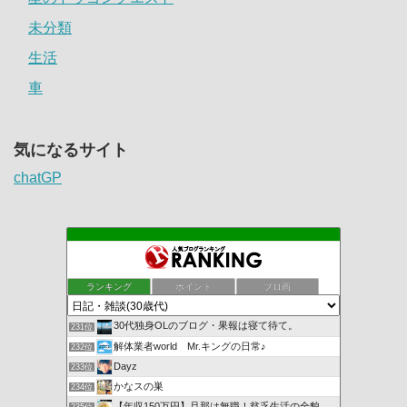
未分類
生活
車
気になるサイト
chatGP
ランキング
ポイント
ブロ画
30代独身OLのブログ・果報は寝て待て。
231位
解体業者world Mr.キングの日常♪
232位
Dayz
233位
かなスの巣
234位
【年収150万円】旦那は無職！貧乏生活の全貌。