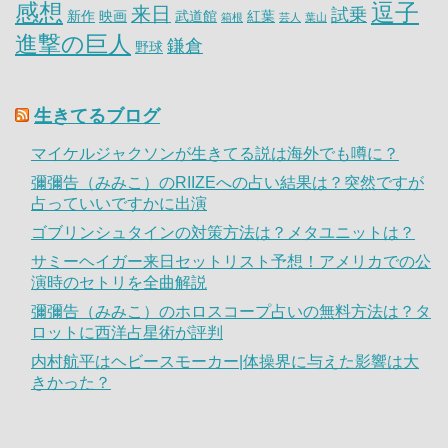
感想
逗子
来日
試乗
新作
映画
武道館
紅葉
箱根
芸人
葉山
進撃の巨人
鎌倉
野球
生きてるブログ
マイケルジャクソンが生きてる説は海外でも噂に？
彌彌告（みみこ）のRIIZEへの占い結果は？突然ですが
占っていいですかに出演
ゴブリンシュタインの対策方法は？メタユニットは？
サミーヘイガー来日セットリスト予想！アメリカでの公
演時のセトリを全曲解説
彌彌告（みみこ）のホロスコープ占いの無料方法は？タ
ロットに西洋占星術が評判
内村航平はヘビースモーカー|体操界に与えた影響は大
きかった？