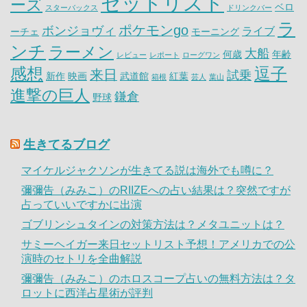
セットリスト
ーズ
ベロ
スターバックス
ドリンクバー
ラ
ポケモンgo
ボンジョヴィ
ライブ
ーチェ
モーニング
ンチ
ラーメン
大船
何歳
年齢
レビュー
レポート
ローグワン
感想
逗子
来日
試乗
新作
映画
武道館
紅葉
箱根
芸人
葉山
進撃の巨人
鎌倉
野球
生きてるブログ
マイケルジャクソンが生きてる説は海外でも噂に？
彌彌告（みみこ）のRIIZEへの占い結果は？突然ですが
占っていいですかに出演
ゴブリンシュタインの対策方法は？メタユニットは？
サミーヘイガー来日セットリスト予想！アメリカでの公
演時のセトリを全曲解説
彌彌告（みみこ）のホロスコープ占いの無料方法は？タ
ロットに西洋占星術が評判