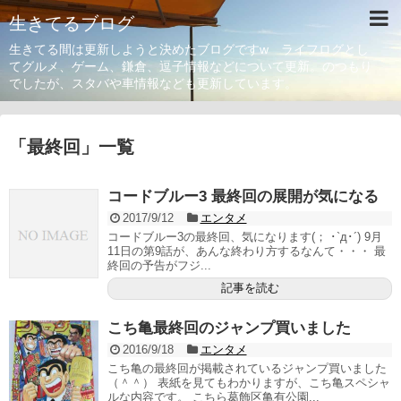
生きてるブログ
生きてる間は更新しようと決めたブログですw ライフログとし
てグルメ、ゲーム、鎌倉、逗子情報などについて更新。のつもり
でしたが、スタバや車情報なども更新しています。
「
最終回
」
一覧
コードブルー3 最終回の展開が気になる
2017/9/12
エンタメ
コードブルー3の最終回、気になります(； ･`д･´) 9月
11日の第9話が、あんな終わり方するなんて・・・ 最
終回の予告がフジ...
記事を読む
こち亀最終回のジャンプ買いました
2016/9/18
エンタメ
こち亀の最終回が掲載されているジャンプ買いました
（＾＾） 表紙を見てもわかりますが、こち亀スペシャ
ルな内容です。 こちら葛飾区亀有公園...