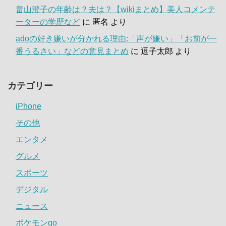
畠山澄子の年齢は？夫は？【wikiまとめ】美人コメンテ
ーターの学歴など
に
匿名
より
adoの好き嫌いが分かれる理由:「声が嫌い」「お前が一
番うるさい」などの意見まとめ
に
逗子太郎
より
カテゴリー
iPhone
その他
エンタメ
グルメ
スポーツ
デジタル
ニュース
ポケモンgo