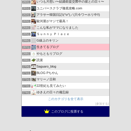
いつも片想い〜結婚前提交際中の彼との日々〜
260位
ユニバースクラブ徹底攻略.com
261位
アラサー韓国日記\(^o^)／(只今ワーホリ中!!)
262位
駿河屋がマジで最高！
263位
こんな私がママになりました
264位
Ｓｕｎｎｙ Ｐｌａｃｅ
265位
G線上のキリン
266位
生きてるブログ
267位
やもともりブログ
268位
読楽
269位
Saguaro_blog
270位
BLOG Pちやん
271位
マリーノ日和
272位
22世紀も見てみたい
273位
ゆきえの日々の備忘録
274位
このカテゴリを全て表示
参加する
このブログに投票する