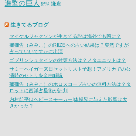
進撃の巨人
鎌倉
野球
生きてるブログ
マイケルジャクソンが生きてる説は海外でも噂に？
彌彌告（みみこ）のRIIZEへの占い結果は？突然ですが
占っていいですかに出演
ゴブリンシュタインの対策方法は？メタユニットは？
サミーヘイガー来日セットリスト予想！アメリカでの公
演時のセトリを全曲解説
彌彌告（みみこ）のホロスコープ占いの無料方法は？タ
ロットに西洋占星術が評判
内村航平はヘビースモーカー|体操界に与えた影響は大
きかった？