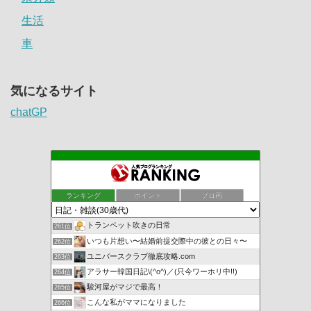
生活
車
気になるサイト
chatGP
ランキング
ポイント
ブロ画
トランペット吹きの日常
261位
いつも片想い〜結婚前提交際中の彼との日々〜
262位
ユニバースクラブ徹底攻略.com
263位
アラサー韓国日記\(^o^)／(只今ワーホリ中!!)
264位
駿河屋がマジで最高！
265位
こんな私がママになりました
266位