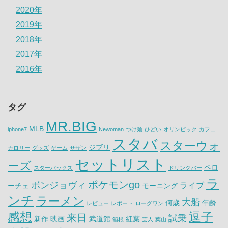
2020年
2019年
2018年
2017年
2016年
タグ
MR.BIG
MLB
iphone7
Newoman
つけ麺
ひどい
オリンピック
カフェ
スタバ
スターウォ
ジブリ
カロリー
グッズ
ゲーム
サザン
セットリスト
ーズ
ベロ
スターバックス
ドリンクバー
ラ
ポケモンgo
ボンジョヴィ
ライブ
ーチェ
モーニング
ンチ
ラーメン
大船
何歳
年齢
レビュー
レポート
ローグワン
感想
逗子
来日
試乗
新作
映画
武道館
紅葉
箱根
芸人
葉山