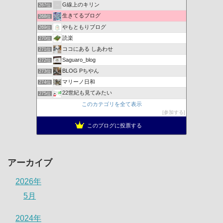
G線上のキリン
267位
生きてるブログ
268位
やもともりブログ
269位
読楽
270位
ココにある しあわせ
271位
Saguaro_blog
272位
BLOG Pちやん
273位
マリーノ日和
274位
22世紀も見てみたい
275位
このカテゴリを全て表示
参加する
このブログに投票する
アーカイブ
2026年
5月
2024年