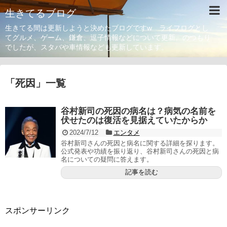
生きてるブログ
生きてる間は更新しようと決めたブログですw ライフログとし
てグルメ、ゲーム、鎌倉、逗子情報などについて更新。のつもり
でしたが、スタバや車情報なども更新しています。
「
死因
」
一覧
谷村新司の死因の病名は？病気の名前を
伏せたのは復活を見据えていたからか
2024/7/12
エンタメ
谷村新司さんの死因と病名に関する詳細を探ります。
公式発表や功績を振り返り、谷村新司さんの死因と病
名についての疑問に答えます。
記事を読む
スポンサーリンク