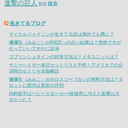
進撃の巨人
鎌倉
野球
生きてるブログ
マイケルジャクソンが生きてる説は海外でも噂に？
彌彌告（みみこ）のRIIZEへの占い結果は？突然ですが
占っていいですかに出演
ゴブリンシュタインの対策方法は？メタユニットは？
サミーヘイガー来日セットリスト予想！アメリカでの公
演時のセトリを全曲解説
彌彌告（みみこ）のホロスコープ占いの無料方法は？タ
ロットに西洋占星術が評判
内村航平はヘビースモーカー|体操界に与えた影響は大
きかった？