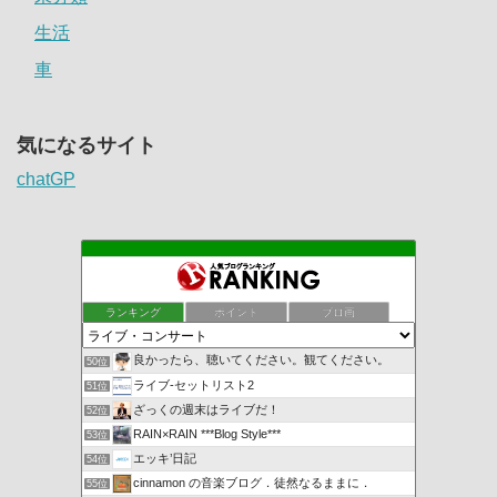
生活
車
気になるサイト
chatGP
ランキング
ポイント
ブロ画
良かったら、聴いてください。観てください。
50位
ライブ-セットリスト2
51位
ざっくの週末はライブだ！
52位
RAIN×RAIN ***Blog Style***
53位
エッキ’日記
54位
cinnamon の音楽ブログ．徒然なるままに．
55位