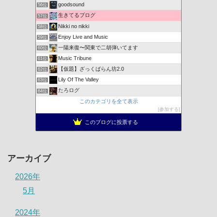
goodsound
56位
生きてるブログ
57位
Nikki no nikki
58位
Enjoy Live and Music
59位
一陽来復〜関東で二胡弾いてます
60位
Music Tribune
61位
【仮題】ざっくばらん坊2.0
62位
Lily Of The Valley
63位
たろログ
64位
このカテゴリを全て表示
参加する
このブログに投票する
アーカイブ
2026年
5月
2024年