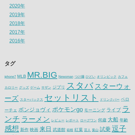
2020年
2019年
2018年
2017年
2016年
タグ
MR.BIG
MLB
iphone7
Newoman
つけ麺
ひどい
オリンピック
カフェ
スタバ
スターウォ
ジブリ
カロリー
グッズ
ゲーム
サザン
セットリスト
ーズ
ベロ
スターバックス
ドリンクバー
ラ
ポケモンgo
ボンジョヴィ
ライブ
ーチェ
モーニング
ンチ
ラーメン
大船
何歳
年齢
レビュー
レポート
ローグワン
感想
逗子
来日
試乗
新作
映画
武道館
紅葉
箱根
芸人
葉山