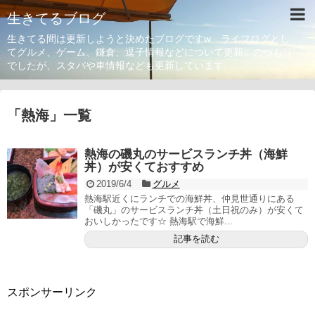
生きてるブログ
生きてる間は更新しようと決めたブログですw ライフログとし
てグルメ、ゲーム、鎌倉、逗子情報などについて更新。のつもり
でしたが、スタバや車情報なども更新しています。
「
熱海
」
一覧
熱海の磯丸のサービスランチ丼（海鮮
丼）が安くておすすめ
2019/6/4
グルメ
熱海駅近くにランチでの海鮮丼、仲見世通りにある
「磯丸」のサービスランチ丼（土日祝のみ）が安くて
おいしかったです☆ 熱海駅で海鮮...
記事を読む
スポンサーリンク