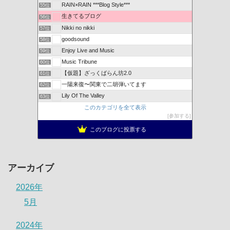
RAIN×RAIN ***Blog Style***
55位
生きてるブログ
56位
Nikki no nikki
57位
goodsound
58位
Enjoy Live and Music
59位
Music Tribune
60位
【仮題】ざっくばらん坊2.0
61位
一陽来復〜関東で二胡弾いてます
62位
Lily Of The Valley
63位
このカテゴリを全て表示
参加する
このブログに投票する
アーカイブ
2026年
5月
2024年