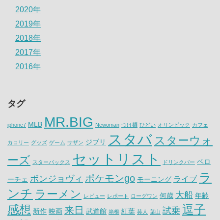
2020年
2019年
2018年
2017年
2016年
タグ
MR.BIG
MLB
iphone7
Newoman
つけ麺
ひどい
オリンピック
カフェ
スタバ
スターウォ
ジブリ
カロリー
グッズ
ゲーム
サザン
セットリスト
ーズ
ベロ
スターバックス
ドリンクバー
ラ
ポケモンgo
ボンジョヴィ
ライブ
ーチェ
モーニング
ンチ
ラーメン
大船
何歳
年齢
レビュー
レポート
ローグワン
感想
逗子
来日
試乗
新作
映画
武道館
紅葉
箱根
芸人
葉山