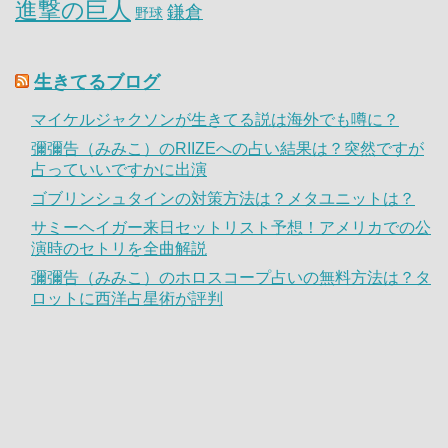
進撃の巨人
鎌倉
野球
生きてるブログ
マイケルジャクソンが生きてる説は海外でも噂に？
彌彌告（みみこ）のRIIZEへの占い結果は？突然ですが
占っていいですかに出演
ゴブリンシュタインの対策方法は？メタユニットは？
サミーヘイガー来日セットリスト予想！アメリカでの公
演時のセトリを全曲解説
彌彌告（みみこ）のホロスコープ占いの無料方法は？タ
ロットに西洋占星術が評判
内村航平はヘビースモーカー|体操界に与えた影響は大
きかった？