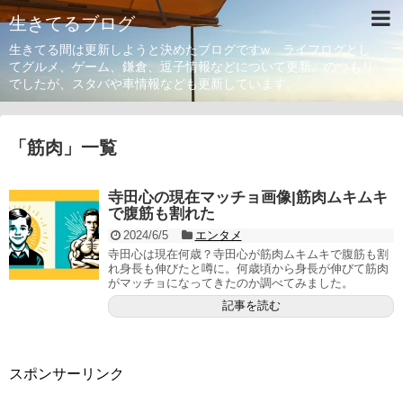
生きてるブログ
生きてる間は更新しようと決めたブログですw ライフログとし
てグルメ、ゲーム、鎌倉、逗子情報などについて更新。のつもり
でしたが、スタバや車情報なども更新しています。
「
筋肉
」
一覧
寺田心の現在マッチョ画像|筋肉ムキムキ
で腹筋も割れた
2024/6/5
エンタメ
寺田心は現在何歳？寺田心が筋肉ムキムキで腹筋も割
れ身長も伸びたと噂に。何歳頃から身長が伸びて筋肉
がマッチョになってきたのか調べてみました。
記事を読む
スポンサーリンク