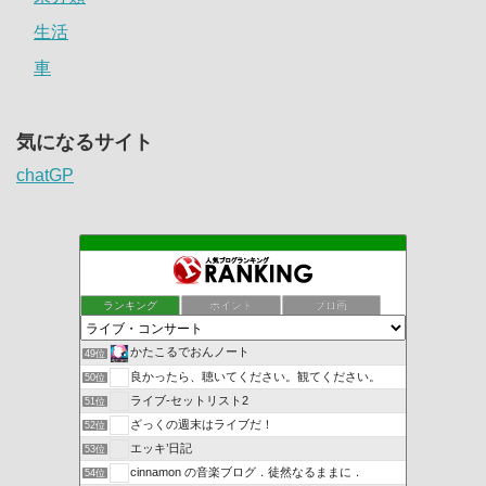
生活
車
気になるサイト
chatGP
ランキング
ポイント
ブロ画
かたこるでおんノート
49位
良かったら、聴いてください。観てください。
50位
ライブ-セットリスト2
51位
ざっくの週末はライブだ！
52位
エッキ’日記
53位
cinnamon の音楽ブログ．徒然なるままに．
54位