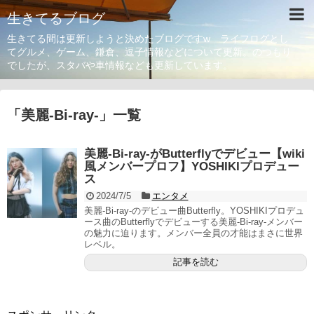
生きてるブログ
生きてる間は更新しようと決めたブログですw ライフログとし
てグルメ、ゲーム、鎌倉、逗子情報などについて更新。のつもり
でしたが、スタバや車情報なども更新しています。
「
美麗-Bi-ray-
」
一覧
美麗-Bi-ray-がButterflyでデビュー【wiki
風メンバープロフ】YOSHIKIプロデュー
ス
2024/7/5
エンタメ
美麗-Bi-ray-のデビュー曲Butterfly。YOSHIKIプロデュ
ース曲のButterflyでデビューする美麗-Bi-ray-メンバー
の魅力に迫ります。メンバー全員の才能はまさに世界
レベル。
記事を読む