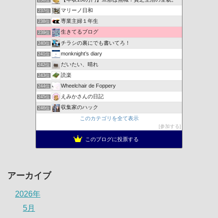
236位
マリーノ日和
237位
専業主婦１年生
238位
生きてるブログ
239位
チラシの裏にでも書いてろ！
240位
monknight’s diary
241位
だいたい、晴れ
242位
読楽
243位
Wheelchair de Foppery
244位
えみかさんの日記
245位
収集家のハック
246位
このカテゴリを全て表示
参加する
このブログに投票する
アーカイブ
2026年
5月