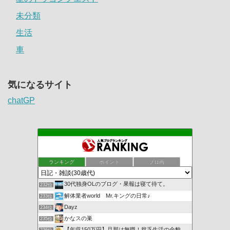
未分類
生活
車
気になるサイト
chatGP
ランキング
ポイント
ブロ画
30代独身OLのブログ・果報は寝て待て。
232位
解体業者world Mr.キングの日常♪
233位
Dayz
234位
かなスの巣
235位
【年収150万円】旦那は無職！貧乏生活の全貌。