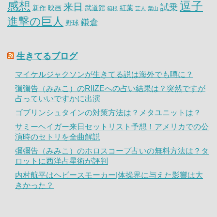
感想
逗子
来日
試乗
新作
映画
武道館
紅葉
箱根
芸人
葉山
進撃の巨人
鎌倉
野球
生きてるブログ
マイケルジャクソンが生きてる説は海外でも噂に？
彌彌告（みみこ）のRIIZEへの占い結果は？突然ですが
占っていいですかに出演
ゴブリンシュタインの対策方法は？メタユニットは？
サミーヘイガー来日セットリスト予想！アメリカでの公
演時のセトリを全曲解説
彌彌告（みみこ）のホロスコープ占いの無料方法は？タ
ロットに西洋占星術が評判
内村航平はヘビースモーカー|体操界に与えた影響は大
きかった？