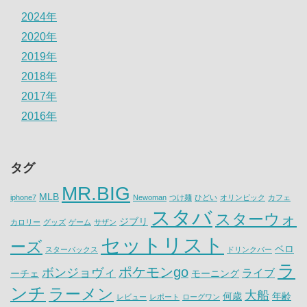
2024年
2020年
2019年
2018年
2017年
2016年
タグ
MR.BIG
MLB
iphone7
Newoman
つけ麺
ひどい
オリンピック
カフェ
スタバ
スターウォ
ジブリ
カロリー
グッズ
ゲーム
サザン
セットリスト
ーズ
ベロ
スターバックス
ドリンクバー
ラ
ポケモンgo
ボンジョヴィ
ライブ
ーチェ
モーニング
ンチ
ラーメン
大船
何歳
年齢
レビュー
レポート
ローグワン