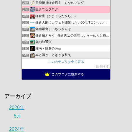
四季折折鎌倉店主 もなのブログ
26位
生きてるブログ
27位
鎌倉宝（かまくらだから）♪
28位
鎌倉大船にカフェを開業したい50代ITコンサルのブログ
29位
湘南鎌倉しっちぃさんぽ
30位
鎌倉麺ぶろぐ | 鎌倉周辺の美味しいらーめんと蕎麦を紹介
31位
丸の助通信
32位
湘南・鎌倉のblog
33位
本と酒と、ときどき整え
34位
このカテゴリを全て表示
参加する
このブログに投票する
アーカイブ
2026年
5月
2024年