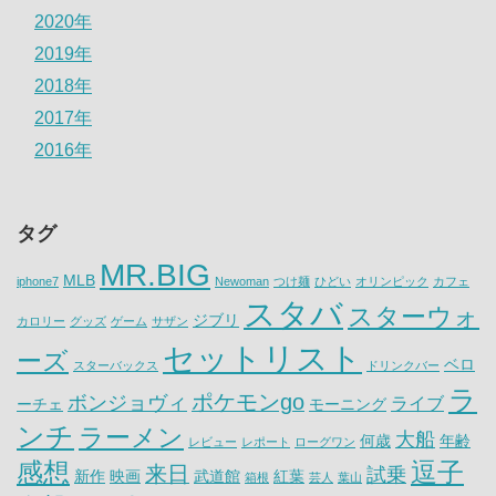
2020年
2019年
2018年
2017年
2016年
タグ
MR.BIG
MLB
iphone7
Newoman
つけ麺
ひどい
オリンピック
カフェ
スタバ
スターウォ
ジブリ
カロリー
グッズ
ゲーム
サザン
セットリスト
ーズ
ベロ
スターバックス
ドリンクバー
ラ
ポケモンgo
ボンジョヴィ
ライブ
ーチェ
モーニング
ンチ
ラーメン
大船
何歳
年齢
レビュー
レポート
ローグワン
感想
逗子
来日
試乗
新作
映画
武道館
紅葉
箱根
芸人
葉山