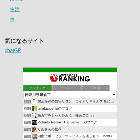
生活
車
気になるサイト
chatGP
ランキング
ポイント
ブロ画
鵠沼海岸の自宅サロン ワイオリネイルズ 爪に優しいジェルネ…
20位
tanakanoshirtのブログ
21位
鎌倉市をもっと身近に『鎌倉ごこち』
22位
Pictures Remain The Same：SSブログ
23位
りあさんの世界
24位
湘南でポーセラーツレッスンを楽しもう！InfiniRose
25位