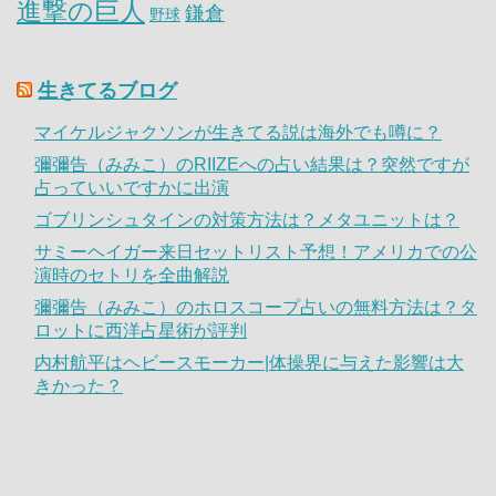
進撃の巨人
鎌倉
野球
生きてるブログ
マイケルジャクソンが生きてる説は海外でも噂に？
彌彌告（みみこ）のRIIZEへの占い結果は？突然ですが
占っていいですかに出演
ゴブリンシュタインの対策方法は？メタユニットは？
サミーヘイガー来日セットリスト予想！アメリカでの公
演時のセトリを全曲解説
彌彌告（みみこ）のホロスコープ占いの無料方法は？タ
ロットに西洋占星術が評判
内村航平はヘビースモーカー|体操界に与えた影響は大
きかった？