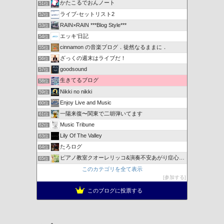
かたこるでおんノート
51位
ライブ-セットリスト2
52位
RAIN×RAIN ***Blog Style***
53位
エッキ’日記
54位
cinnamon の音楽ブログ．徒然なるままに．
55位
ざっくの週末はライブだ！
56位
goodsound
57位
生きてるブログ
58位
Nikki no nikki
59位
Enjoy Live and Music
60位
一陽来復〜関東で二胡弾いてます
61位
Music Tribune
62位
Lily Of The Valley
63位
たろログ
64位
ピアノ教室クオーレリッコ&演奏不安あがり症心のレッスン
65位
このカテゴリを全て表示
参加する
このブログに投票する