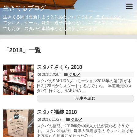
生きてるブログ
生きてる間は更新しようと決めたブログですw ライフログとし
てグルメ、ゲーム、鎌倉、逗子情報などについて更新。のつもり
でしたが、スタバや車情報なども更新しています。
「
2018
」
一覧
スタバ さくら 2018
2018/2/28
グルメ
スタバのSAKURAプロモーション2018年の第2弾が本
日2月28日からスタートするんですね。 早速地元のス
タバに行くと、SAKURA...
記事を読む
スタバ 福袋 2018
2017/11/27
グルメ
スタバの福袋、2018年分の購入方法が変わるそうで
す。 スタバの福袋、毎年人気過ぎるのでついに並ばせ
る方式から抽選に変わったみ...