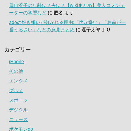
畠山澄子の年齢は？夫は？【wikiまとめ】美人コメンテ
ーターの学歴など
に
匿名
より
adoの好き嫌いが分かれる理由:「声が嫌い」「お前が一
番うるさい」などの意見まとめ
に
逗子太郎
より
カテゴリー
iPhone
その他
エンタメ
グルメ
スポーツ
デジタル
ニュース
ポケモンgo