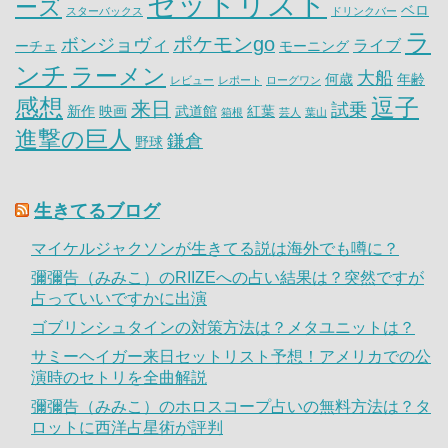
セットリスト
ーズ
ベロ
スターバックス
ドリンクバー
ラ
ポケモンgo
ボンジョヴィ
ライブ
ーチェ
モーニング
ンチ
ラーメン
大船
何歳
年齢
レビュー
レポート
ローグワン
感想
逗子
来日
試乗
新作
映画
武道館
紅葉
箱根
芸人
葉山
進撃の巨人
鎌倉
野球
生きてるブログ
マイケルジャクソンが生きてる説は海外でも噂に？
彌彌告（みみこ）のRIIZEへの占い結果は？突然ですが
占っていいですかに出演
ゴブリンシュタインの対策方法は？メタユニットは？
サミーヘイガー来日セットリスト予想！アメリカでの公
演時のセトリを全曲解説
彌彌告（みみこ）のホロスコープ占いの無料方法は？タ
ロットに西洋占星術が評判