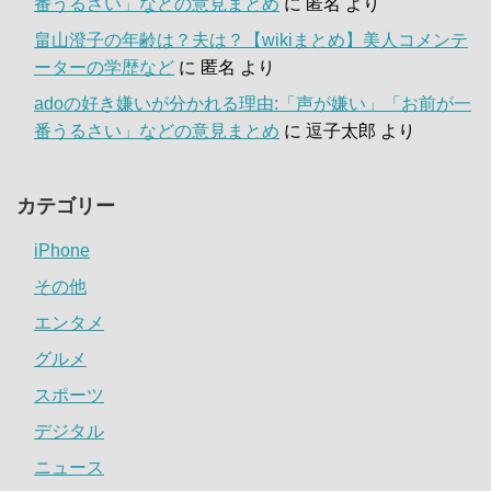
番うるさい」などの意見まとめ
に
匿名
より
畠山澄子の年齢は？夫は？【wikiまとめ】美人コメンテ
ーターの学歴など
に
匿名
より
adoの好き嫌いが分かれる理由:「声が嫌い」「お前が一
番うるさい」などの意見まとめ
に
逗子太郎
より
カテゴリー
iPhone
その他
エンタメ
グルメ
スポーツ
デジタル
ニュース