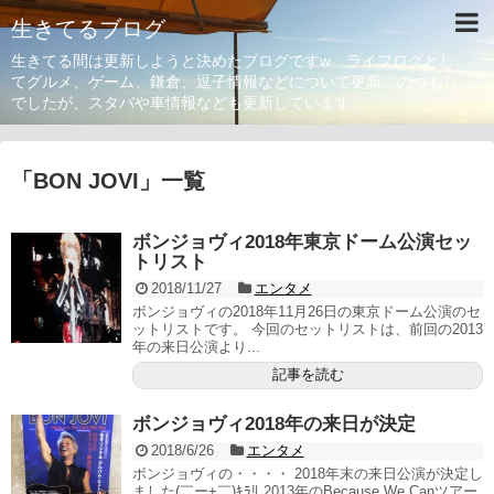
生きてるブログ
生きてる間は更新しようと決めたブログですw ライフログとし
てグルメ、ゲーム、鎌倉、逗子情報などについて更新。のつもり
でしたが、スタバや車情報なども更新しています。
「
BON JOVI
」
一覧
ボンジョヴィ2018年東京ドーム公演セッ
トリスト
2018/11/27
エンタメ
ボンジョヴィの2018年11月26日の東京ドーム公演のセ
ットリストです。 今回のセットリストは、前回の2013
年の来日公演より...
記事を読む
ボンジョヴィ2018年の来日が決定
2018/6/26
エンタメ
ボンジョヴィの・・・・ 2018年末の来日公演が決定し
ました(￣ー+￣)ｷﾗﾘ 2013年のBecause We Canツアー