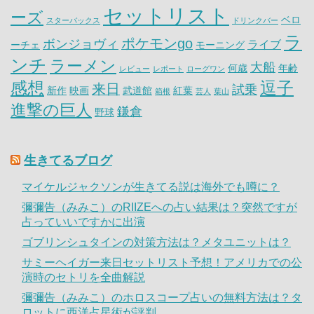
セットリスト
ーズ
ベロ
スターバックス
ドリンクバー
ラ
ポケモンgo
ボンジョヴィ
ライブ
ーチェ
モーニング
ンチ
ラーメン
大船
何歳
年齢
レビュー
レポート
ローグワン
感想
逗子
来日
試乗
新作
映画
武道館
紅葉
箱根
芸人
葉山
進撃の巨人
鎌倉
野球
生きてるブログ
マイケルジャクソンが生きてる説は海外でも噂に？
彌彌告（みみこ）のRIIZEへの占い結果は？突然ですが
占っていいですかに出演
ゴブリンシュタインの対策方法は？メタユニットは？
サミーヘイガー来日セットリスト予想！アメリカでの公
演時のセトリを全曲解説
彌彌告（みみこ）のホロスコープ占いの無料方法は？タ
ロットに西洋占星術が評判