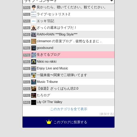
良かったら、聴いてください。観てください。
50位
ライブ-セットリスト2
51位
エッキ’日記
52位
ざっくの週末はライブだ！
53位
RAIN×RAIN ***Blog Style***
54位
cinnamon の音楽ブログ．徒然なるままに．
55位
goodsound
56位
生きてるブログ
57位
Nikki no nikki
58位
Enjoy Live and Music
59位
一陽来復〜関東で二胡弾いてます
60位
Music Tribune
61位
【仮題】ざっくばらん坊2.0
62位
たろログ
63位
Lily Of The Valley
64位
このカテゴリを全て表示
参加する
このブログに投票する