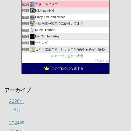
生きてるブログ
58位
Nikki no nikki
59位
Enjoy Live and Music
60位
一陽来復〜関東で二胡弾いてます
61位
Music Tribune
62位
Lily Of The Valley
63位
たろログ
64位
ピアノ教室クオーレリッコ&演奏不安あがり症心のレッスン
65位
このカテゴリを全て表示
参加する
このブログに投票する
アーカイブ
2026年
5月
2024年