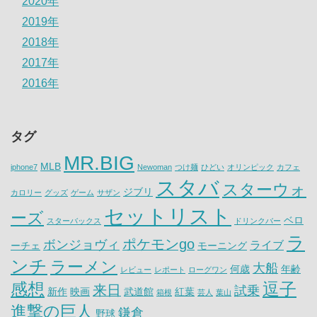
2020年
2019年
2018年
2017年
2016年
タグ
MR.BIG
MLB
iphone7
Newoman
つけ麺
ひどい
オリンピック
カフェ
スタバ
スターウォ
ジブリ
カロリー
グッズ
ゲーム
サザン
セットリスト
ーズ
ベロ
スターバックス
ドリンクバー
ラ
ポケモンgo
ボンジョヴィ
ライブ
ーチェ
モーニング
ンチ
ラーメン
大船
何歳
年齢
レビュー
レポート
ローグワン
感想
逗子
来日
試乗
新作
映画
武道館
紅葉
箱根
芸人
葉山
進撃の巨人
鎌倉
野球