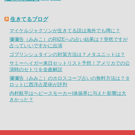
生きてるブログ
マイケルジャクソンが生きてる説は海外でも噂に？
彌彌告（みみこ）のRIIZEへの占い結果は？突然ですが
占っていいですかに出演
ゴブリンシュタインの対策方法は？メタユニットは？
サミーヘイガー来日セットリスト予想！アメリカでの公
演時のセトリを全曲解説
彌彌告（みみこ）のホロスコープ占いの無料方法は？タ
ロットに西洋占星術が評判
内村航平はヘビースモーカー|体操界に与えた影響は大
きかった？