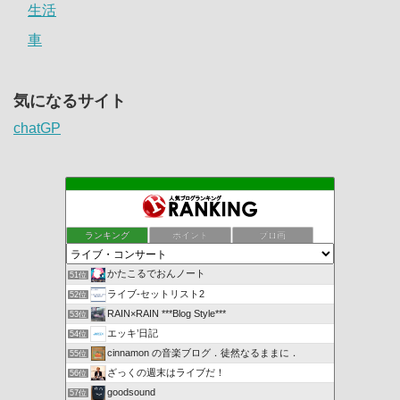
生活
車
気になるサイト
chatGP
ランキング
ポイント
ブロ画
かたこるでおんノート
51位
ライブ-セットリスト2
52位
RAIN×RAIN ***Blog Style***
53位
エッキ’日記
54位
cinnamon の音楽ブログ．徒然なるままに．
55位
ざっくの週末はライブだ！
56位
goodsound
57位