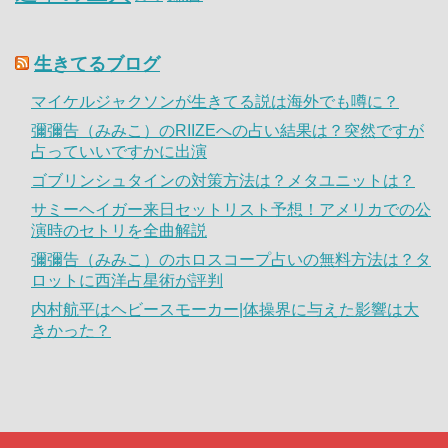
生きてるブログ
マイケルジャクソンが生きてる説は海外でも噂に？
彌彌告（みみこ）のRIIZEへの占い結果は？突然ですが
占っていいですかに出演
ゴブリンシュタインの対策方法は？メタユニットは？
サミーヘイガー来日セットリスト予想！アメリカでの公
演時のセトリを全曲解説
彌彌告（みみこ）のホロスコープ占いの無料方法は？タ
ロットに西洋占星術が評判
内村航平はヘビースモーカー|体操界に与えた影響は大
きかった？