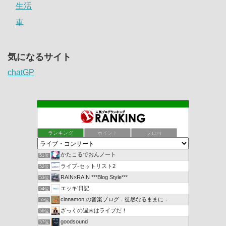
生活
車
気になるサイト
chatGP
ランキング
ポイント
ブロ画
かたこるでおんノート
51位
ライブ-セットリスト2
52位
RAIN×RAIN ***Blog Style***
53位
エッキ’日記
54位
cinnamon の音楽ブログ．徒然なるままに．
55位
ざっくの週末はライブだ！
56位
goodsound
57位