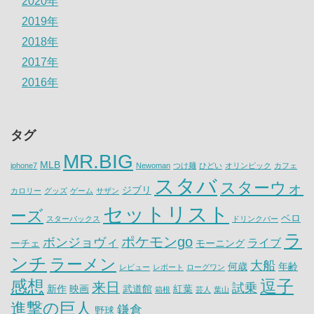
2020年
2019年
2018年
2017年
2016年
タグ
MR.BIG
MLB
iphone7
Newoman
つけ麺
ひどい
オリンピック
カフェ
スタバ
スターウォ
ジブリ
カロリー
グッズ
ゲーム
サザン
セットリスト
ーズ
ベロ
スターバックス
ドリンクバー
ラ
ポケモンgo
ボンジョヴィ
ライブ
ーチェ
モーニング
ンチ
ラーメン
大船
何歳
年齢
レビュー
レポート
ローグワン
感想
逗子
来日
試乗
新作
映画
武道館
紅葉
箱根
芸人
葉山
進撃の巨人
鎌倉
野球