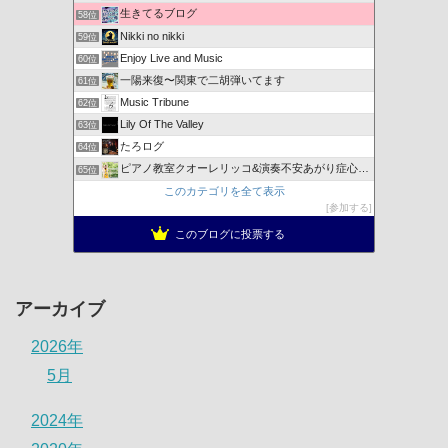
生きてるブログ
58位
Nikki no nikki
59位
Enjoy Live and Music
60位
一陽来復〜関東で二胡弾いてます
61位
Music Tribune
62位
Lily Of The Valley
63位
たろログ
64位
ピアノ教室クオーレリッコ&演奏不安あがり症心のレッスン
65位
このカテゴリを全て表示
参加する
このブログに投票する
アーカイブ
2026年
5月
2024年