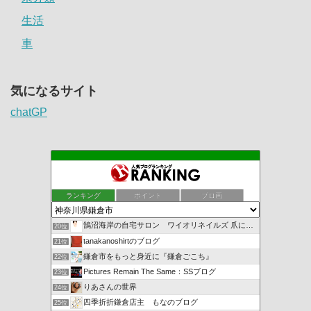
生活
車
気になるサイト
chatGP
ランキング
ポイント
ブロ画
鵠沼海岸の自宅サロン ワイオリネイルズ 爪に優しいジェルネ…
20位
tanakanoshirtのブログ
21位
鎌倉市をもっと身近に『鎌倉ごこち』
22位
Pictures Remain The Same：SSブログ
23位
りあさんの世界
24位
四季折折鎌倉店主 もなのブログ
25位