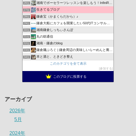
湘南でポーセラーツレッスンを楽しもう！InfiniRose
26位
生きてるブログ
27位
鎌倉宝（かまくらだから）♪
28位
鎌倉大船にカフェを開業したい50代ITコンサルのブログ
29位
湘南鎌倉しっちぃさんぽ
30位
丸の助通信
31位
湘南・鎌倉のblog
32位
鎌倉麺ぶろぐ | 鎌倉周辺の美味しいらーめんと蕎麦を紹介
33位
本と酒と、ときどき整え
34位
このカテゴリを全て表示
参加する
このブログに投票する
アーカイブ
2026年
5月
2024年