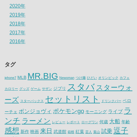
2020年
2019年
2018年
2017年
2016年
タグ
MR.BIG
MLB
iphone7
Newoman
つけ麺
ひどい
オリンピック
カフェ
スタバ
スターウォ
ジブリ
カロリー
グッズ
ゲーム
サザン
セットリスト
ーズ
ベロ
スターバックス
ドリンクバー
ラ
ポケモンgo
ボンジョヴィ
ライブ
ーチェ
モーニング
ンチ
ラーメン
大船
何歳
年齢
レビュー
レポート
ローグワン
感想
逗子
来日
試乗
新作
映画
武道館
紅葉
箱根
芸人
葉山