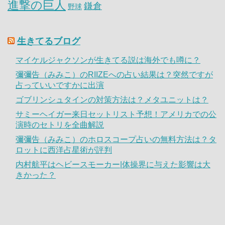
進撃の巨人
鎌倉
野球
生きてるブログ
マイケルジャクソンが生きてる説は海外でも噂に？
彌彌告（みみこ）のRIIZEへの占い結果は？突然ですが
占っていいですかに出演
ゴブリンシュタインの対策方法は？メタユニットは？
サミーヘイガー来日セットリスト予想！アメリカでの公
演時のセトリを全曲解説
彌彌告（みみこ）のホロスコープ占いの無料方法は？タ
ロットに西洋占星術が評判
内村航平はヘビースモーカー|体操界に与えた影響は大
きかった？