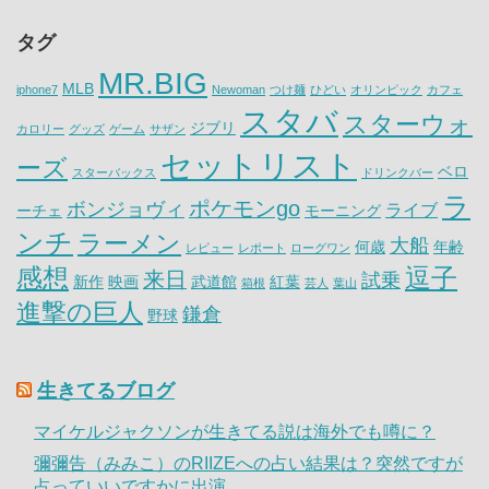
タグ
MR.BIG
MLB
iphone7
Newoman
つけ麺
ひどい
オリンピック
カフェ
スタバ
スターウォ
ジブリ
カロリー
グッズ
ゲーム
サザン
セットリスト
ーズ
ベロ
スターバックス
ドリンクバー
ラ
ポケモンgo
ボンジョヴィ
ライブ
ーチェ
モーニング
ンチ
ラーメン
大船
何歳
年齢
レビュー
レポート
ローグワン
感想
逗子
来日
試乗
新作
映画
武道館
紅葉
箱根
芸人
葉山
進撃の巨人
鎌倉
野球
生きてるブログ
マイケルジャクソンが生きてる説は海外でも噂に？
彌彌告（みみこ）のRIIZEへの占い結果は？突然ですが
占っていいですかに出演