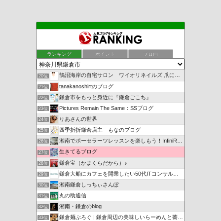
ランキング
ポイント
ブロ画
鵠沼海岸の自宅サロン ワイオリネイルズ 爪に優しいジェルネ…
20位
tanakanoshirtのブログ
21位
鎌倉市をもっと身近に『鎌倉ごこち』
22位
Pictures Remain The Same：SSブログ
23位
りあさんの世界
24位
四季折折鎌倉店主 もなのブログ
25位
湘南でポーセラーツレッスンを楽しもう！InfiniRose
26位
生きてるブログ
27位
鎌倉宝（かまくらだから）♪
28位
鎌倉大船にカフェを開業したい50代ITコンサルのブログ
29位
湘南鎌倉しっちぃさんぽ
30位
丸の助通信
31位
湘南・鎌倉のblog
32位
鎌倉麺ぶろぐ | 鎌倉周辺の美味しいらーめんと蕎麦を紹介
33位