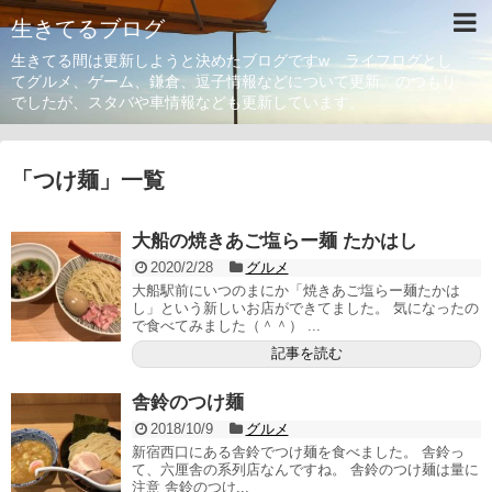
生きてるブログ
生きてる間は更新しようと決めたブログですw ライフログとし
てグルメ、ゲーム、鎌倉、逗子情報などについて更新。のつもり
でしたが、スタバや車情報なども更新しています。
「
つけ麺
」
一覧
大船の焼きあご塩らー麺 たかはし
2020/2/28
グルメ
大船駅前にいつのまにか「焼きあご塩らー麺たかは
し」という新しいお店ができてました。 気になったの
で食べてみました（＾＾） ...
記事を読む
舎鈴のつけ麺
2018/10/9
グルメ
新宿西口にある舎鈴でつけ麺を食べました。 舎鈴っ
て、六厘舎の系列店なんですね。 舎鈴のつけ麺は量に
注意 舎鈴のつけ...