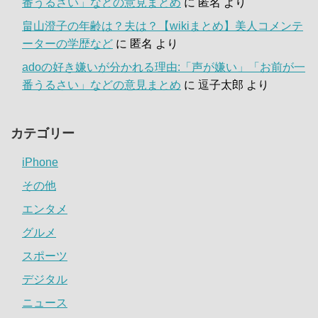
番うるさい」などの意見まとめ
に
匿名
より
畠山澄子の年齢は？夫は？【wikiまとめ】美人コメンテ
ーターの学歴など
に
匿名
より
adoの好き嫌いが分かれる理由:「声が嫌い」「お前が一
番うるさい」などの意見まとめ
に
逗子太郎
より
カテゴリー
iPhone
その他
エンタメ
グルメ
スポーツ
デジタル
ニュース