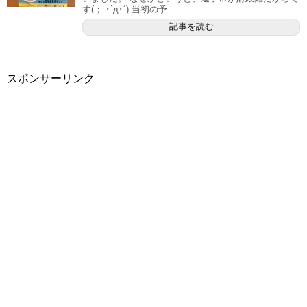
す(； ･`д･´) 当初の予...
記事を読む
スポンサーリンク