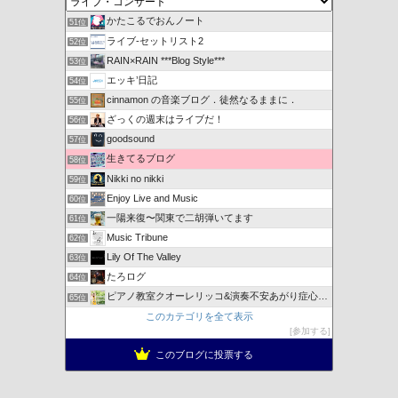
かたこるでおんノート
51位
ライブ-セットリスト2
52位
RAIN×RAIN ***Blog Style***
53位
エッキ’日記
54位
cinnamon の音楽ブログ．徒然なるままに．
55位
ざっくの週末はライブだ！
56位
goodsound
57位
生きてるブログ
58位
Nikki no nikki
59位
Enjoy Live and Music
60位
一陽来復〜関東で二胡弾いてます
61位
Music Tribune
62位
Lily Of The Valley
63位
たろログ
64位
ピアノ教室クオーレリッコ&演奏不安あがり症心のレッスン
65位
このカテゴリを全て表示
参加する
このブログに投票する