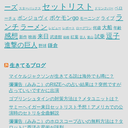
セットリスト
ーズ
ベロ
スターバックス
ドリンクバー
ラ
ポケモンgo
ボンジョヴィ
ライブ
ーチェ
モーニング
ンチ
ラーメン
大船
何歳
年齢
レビュー
レポート
ローグワン
感想
逗子
来日
試乗
新作
映画
武道館
紅葉
箱根
芸人
葉山
進撃の巨人
鎌倉
野球
生きてるブログ
マイケルジャクソンが生きてる説は海外でも噂に？
彌彌告（みみこ）のRIIZEへの占い結果は？突然ですが
占っていいですかに出演
ゴブリンシュタインの対策方法は？メタユニットは？
サミーヘイガー来日セットリスト予想！アメリカでの公
演時のセトリを全曲解説
彌彌告（みみこ）のホロスコープ占いの無料方法は？タ
ロットに西洋占星術が評判