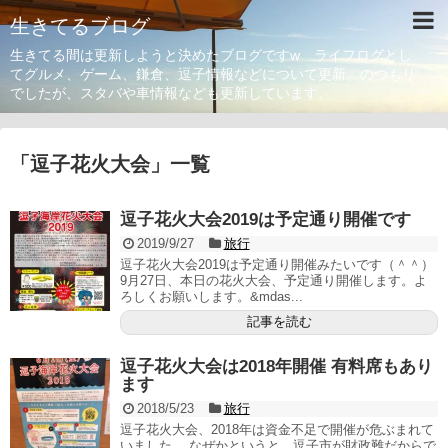
生きてるブログ
生きてる間は更新しようと決めたブログですw ライフログとし
てグルメ、ゲーム、鎌倉、逗子情報などについて更新。のつもり
でしたが、スタバや車情報なども更新しています。
「
逗子花火大会
」
一覧
逗子花火大会2019は予定通り開催です
2019/9/27
旅行
逗子花火大会2019は予定通り開催みたいです（＾＾）
9月27日、本日の花火大会、予定通り開催します。よ
ろしくお願いします。&mdas...
記事を読む
逗子花火大会は2018年開催 有料席もあり
ます
2018/5/23
旅行
逗子花火大会、2018年は資金不足で開催が危ぶまれて
いました。 なぜかというと、逗子市が財政難だからで