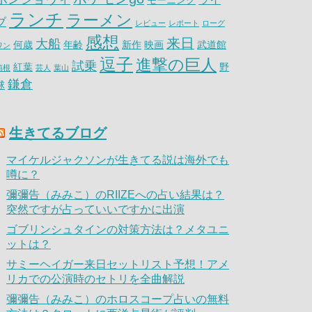
モーニング
ランチ
ラーメン
ブ
レビュー
レポート
ローグ
感想
来日
大船
何歳
年齢
新作
映画
武道館
ワン
逗子
進撃の巨人
試乗
紅葉
野
箱根
芸人
葉山
鎌倉
球
生きてるブログ
マイケルジャクソンが生きてる説は海外でも
噂に？
彌彌告（みみこ）のRIIZEへの占い結果は？
突然ですが占っていいですかに出演
ゴブリンシュタインの対策方法は？メタユニ
ットは？
サミーヘイガー来日セットリスト予想！アメ
リカでの公演時のセトリを全曲解説
彌彌告（みみこ）のホロスコープ占いの無料