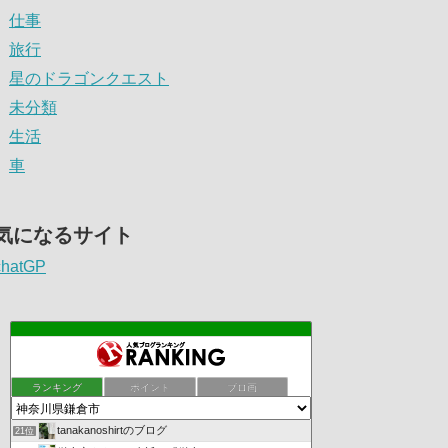
仕事
旅行
星のドラゴンクエスト
未分類
生活
車
気になるサイト
chatGP
ランキング
ポイント
ブロ画
tanakanoshirtのブログ
21位