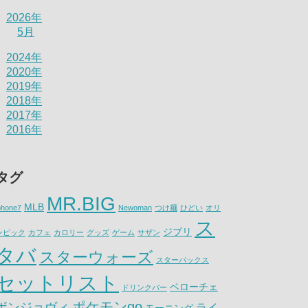
2026年
5月
2024年
2020年
2019年
2018年
2017年
2016年
タグ
MR.BIG
MLB
phone7
Newoman
つけ麺
ひどい
オリ
ス
ジブリ
ンピック
カフェ
カロリー
グッズ
ゲーム
サザン
タバ
スターウォーズ
スターバックス
セットリスト
ベローチェ
ドリンクバー
ポケモンgo
ボンジョヴィ
ライ