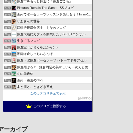
鎌倉市をもっと身近に『鎌倉ごこち』
22位
Pictures Remain The Same：SSブログ
23位
湘南でポーセラーツレッスンを楽しもう！InfiniRose
24位
りあさんの世界
25位
四季折折鎌倉店主 もなのブログ
26位
鎌倉大船にカフェを開業したい50代ITコンサルのブログ
27位
生きてるブログ
28位
鎌倉宝（かまくらだから）♪
29位
湘南鎌倉しっちぃさんぽ
30位
鎌倉・北鎌倉ポーセラーツ バトーマドモアゼル
31位
鎌倉麺ぶろぐ | 鎌倉周辺の美味しいらーめんと蕎麦を紹介
32位
丸の助通信
33位
湘南・鎌倉のblog
34位
本と酒と、ときどき整え
35位
このカテゴリを全て表示
参加する
このブログに投票する
アーカイブ