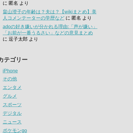
に
匿名
より
畠山澄子の年齢は？夫は？【wikiまとめ】美
人コメンテーターの学歴など
に
匿名
より
adoの好き嫌いが分かれる理由:「声が嫌い」
「お前が一番うるさい」などの意見まとめ
に
逗子太郎
より
カテゴリー
iPhone
その他
エンタメ
グルメ
スポーツ
デジタル
ニュース
ポケモンgo