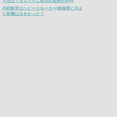
方法は？タロットに西洋占星術が評判
内村航平はヘビースモーカー|体操界に与え
た影響は大きかった？