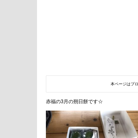
本ページはプ
赤福の3月の朔日餅です☆