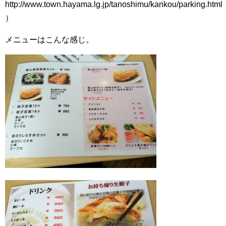
http://www.town.hayama.lg.jp/tanoshimu/kankou/parking.html
）
メニューはこんな感じ。