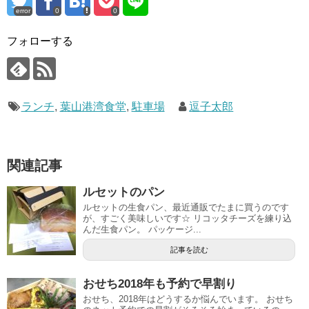
error
0
0
フォローする
ランチ
,
葉山港湾食堂
,
駐車場
逗子太郎
関連記事
ルセットのパン
ルセットの生食パン、最近通販でたまに買うのです
が、すごく美味しいです☆ リコッタチーズを練り込
んだ生食パン。 パッケージ...
記事を読む
おせち2018年も予約で早割り
おせち、2018年はどうするか悩んでいます。 おせち