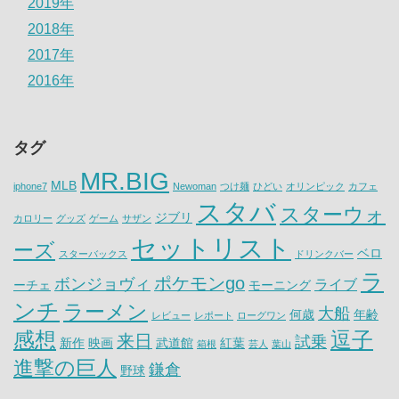
2019年
2018年
2017年
2016年
タグ
MR.BIG
MLB
iphone7
Newoman
つけ麺
ひどい
オリンピック
カフェ
スタバ
スターウォ
ジブリ
カロリー
グッズ
ゲーム
サザン
セットリスト
ーズ
ベロ
スターバックス
ドリンクバー
ラ
ポケモンgo
ボンジョヴィ
ライブ
ーチェ
モーニング
ンチ
ラーメン
大船
何歳
年齢
レビュー
レポート
ローグワン
感想
逗子
来日
試乗
新作
映画
武道館
紅葉
箱根
芸人
葉山
進撃の巨人
鎌倉
野球