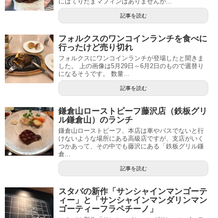
にはてりたまマフィンはありませんが...
記事を読む
フォルクスのワンコインランチを食べに
行ったけど売り切れ
フォルクスにワンコインランチが登場したと聞きま
した。 上の画像は5月29日～6月2日のもので週替り
になるそうです。 数量...
記事を読む
鎌倉山ローストビーフ藤沢店（鉄板グリ
ル鎌倉山）のランチ
鎌倉山ローストビーフ、本店は車やバスでないと行
けないような場所にある高級店ですが、支店がいく
つかあって、その中でも藤沢にある「鉄板グリル鎌
倉...
記事を読む
スタバの新作「サンシャインマンゴーテ
ィー」と「サンシャインマンダリンマン
ゴーティーフラペチーノ」