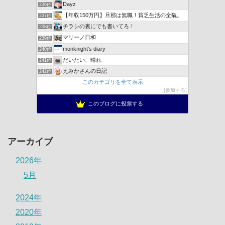
Dayz
236位
【年収150万円】旦那は無職！貧乏生活の全貌。
237位
チラシの裏にでも書いてろ！
238位
マリーノ日和
239位
monknight’s diary
240位
だいたい、晴れ
241位
えみかさんの日記
242位
このカテゴリを全て表示
参加する
このブログに投票する
アーカイブ
2026年
5月
2024年
2020年