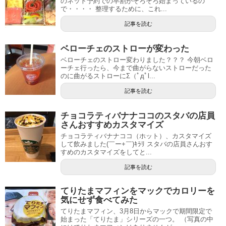
のネット予約での早割がそろそろ始まっているの
で・・・・ 整理するために、これ...
記事を読む
ベローチェのストローが変わった
ベローチェのストロー変わりました？？？ 今朝ベロ
ーチェ行ったら、今まで曲がらないストローだった
のに曲がるストローにΣ（ﾟдﾟl...
記事を読む
チョコラティバナナココのスタバの店員
さんおすすめカスタマイズ
チョコラティバナナココ（ホット）、カスタマイズ
して飲みました(￣ー+￣)ｷﾗﾘ スタバの店員さんおす
すめのカスタマイズをしてと...
記事を読む
てりたまマフィンをマックでカロリーを
気にせず食べてみた
てりたまマフィン、3月8日からマックで期間限定で
始まった「てりたま」シリーズの一つ。 （写真の中