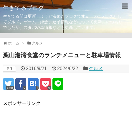
生きてるブログ
生きてる間は更新しようと決めたブログですw ライフログとし
てグルメ、ゲーム、鎌倉、逗子情報などについて更新。のつもり
でしたが、スタバや車情報なども更新しています。
ホーム
グルメ
葉山港湾食堂のランチメニューと駐車場情報
2016/9/21
2024/6/22
グルメ
PR
error
0
0
スポンサーリンク