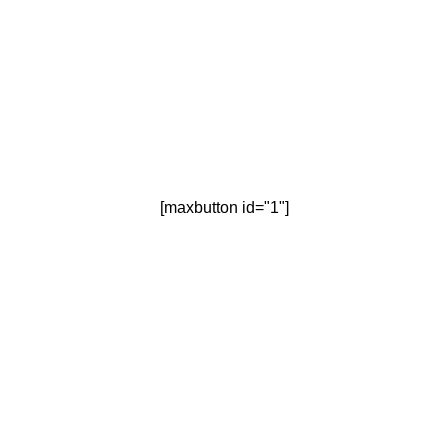
[maxbutton id="1"]