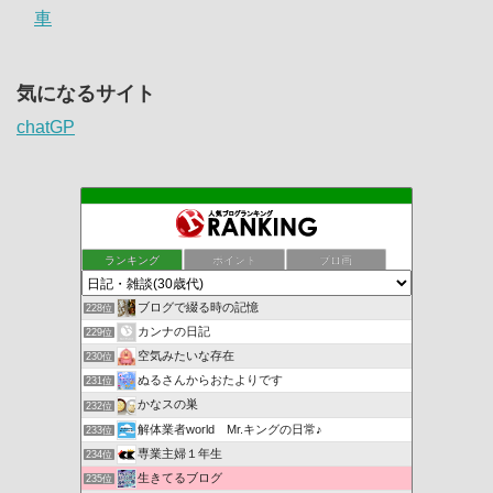
車
気になるサイト
chatGP
ランキング
ポイント
ブロ画
ブログで綴る時の記憶
228位
カンナの日記
229位
空気みたいな存在
230位
ぬるさんからおたよりです
231位
かなスの巣
232位
解体業者world Mr.キングの日常♪
233位
専業主婦１年生
234位
生きてるブログ
235位