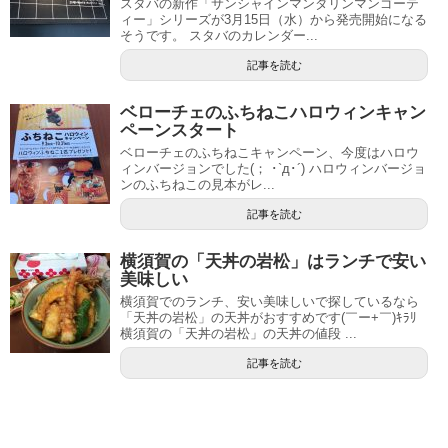
スタバの新作「サンシャインマンダリンマンゴーテ
ィー」シリーズが3月15日（水）から発売開始になる
そうです。 スタバのカレンダー...
記事を読む
ベローチェのふちねこハロウィンキャン
ペーンスタート
ベローチェのふちねこキャンペーン、今度はハロウ
ィンバージョンでした(； ･`д･´) ハロウィンバージョ
ンのふちねこの見本がレ...
記事を読む
横須賀の「天丼の岩松」はランチで安い
美味しい
横須賀でのランチ、安い美味しいで探しているなら
「天丼の岩松」の天丼がおすすめです(￣ー+￣)ｷﾗﾘ
横須賀の「天丼の岩松」の天丼の値段 ...
記事を読む