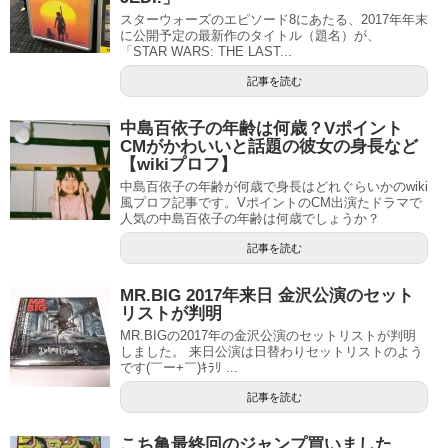
スターウォーズのエピソード8にあたる、2017年年末
に公開予定の最新作のタイトル（題名）が、
「STAR WARS: THE LAST...
記事を読む
中島百依子の年齢は何歳？Vポイント
CMがかわいいと話題の彼女の身長など
【wikiプロフ】
中島百依子の年齢が何歳で身長はどれぐらいかのwiki
風プロフ記事です。VポイントのCM出演たドラマで
人気の中島百依子の年齢は何歳でしょうか？
記事を読む
MR.BIG 2017年来日 金沢公演のセット
リストが判明
MR.BIGの2017年の金沢公演のセットリストが判明
しました。 来日公演は日替わりセットリストのよう
です(￣ー+￣)ｷﾗﾘ ...
記事を読む
こち亀最終回のジャンプ買いました