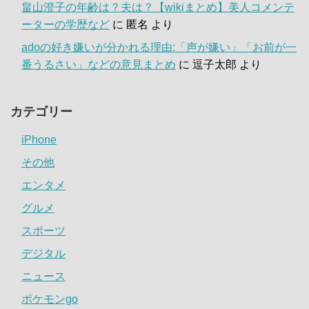
畠山澄子の年齢は？夫は？【wikiまとめ】美人コメンテ
ーターの学歴など
に
匿名
より
adoの好き嫌いが分かれる理由:「声が嫌い」「お前が一
番うるさい」などの意見まとめ
に
逗子太郎
より
カテゴリー
iPhone
その他
エンタメ
グルメ
スポーツ
デジタル
ニュース
ポケモンgo