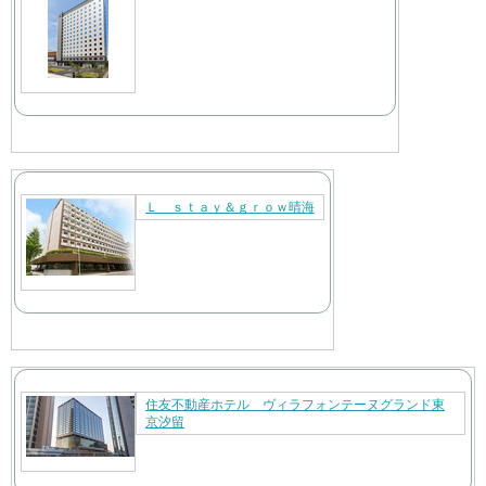
Ｌ ｓｔａｙ＆ｇｒｏｗ晴海
住友不動産ホテル ヴィラフォンテーヌグランド東
京汐留