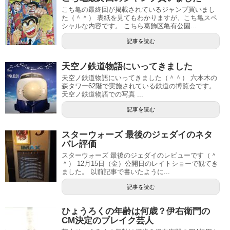
こち亀の最終回が掲載されているジャンプ買いまし
た（＾＾） 表紙を見てもわかりますが、こち亀スペ
シャルな内容です。 こちら葛飾区亀有公園...
記事を読む
天空ノ鉄道物語にいってきました
天空ノ鉄道物語にいってきました（＾＾） 六本木の
森タワー62階で実施されている鉄道の博覧会です。
天空ノ鉄道物語での写真 ...
記事を読む
スターウォーズ 最後のジェダイのネタ
バレ評価
スターウォーズ 最後のジェダイのレビューです（＾
＾） 12月15日（金）公開日のレイトショーで観てき
ました。 以前記事で書いたように...
記事を読む
ひょうろくの年齢は何歳？伊右衛門の
CM決定のブレイク芸人