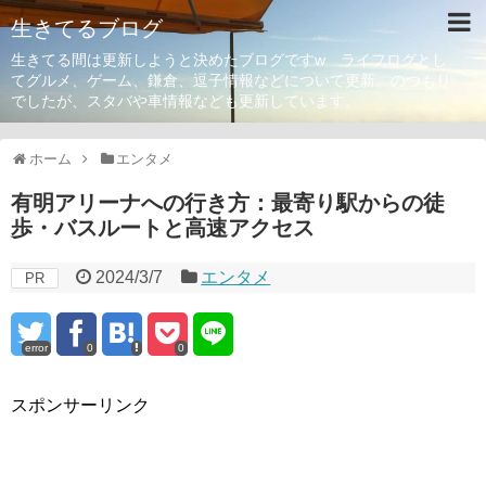
生きてるブログ
生きてる間は更新しようと決めたブログですw ライフログとし
てグルメ、ゲーム、鎌倉、逗子情報などについて更新。のつもり
でしたが、スタバや車情報なども更新しています。
ホーム
エンタメ
有明アリーナへの行き方：最寄り駅からの徒
歩・バスルートと高速アクセス
2024/3/7
エンタメ
PR
error
0
0
スポンサーリンク