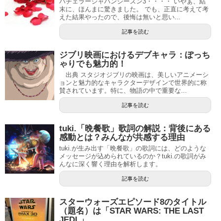
バチェラージャパンシーズン3・・・・ いやぁ、結
末に、ほんまに驚きました。 でも、正直に考えて考
えた結果やったので、後悔は無いと思い...
記事を読む
ジブリ映画におけるデブキャラ：ぽっち
ゃりでも魅力的！
出典 スタジオジブリの映画は、美しいアニメーシ
ョンと魅力的なキャラクターデザインで世界的に称
賛されています。特に、物語の中で重要な...
記事を読む
tuki.「晩餐歌」歌詞の解説：背後にある
感動とは？みんなが共感する理由
tuki.が生み出す「晩餐歌」の歌詞には、どのような
メッセージが込められているのか？tuki.の歌詞がみ
んなに深く響く理由を解析します。
記事を読む
スターウォーズエピソード8のタイトル
（題名）は「STAR WARS: THE LAST
JEDI.」