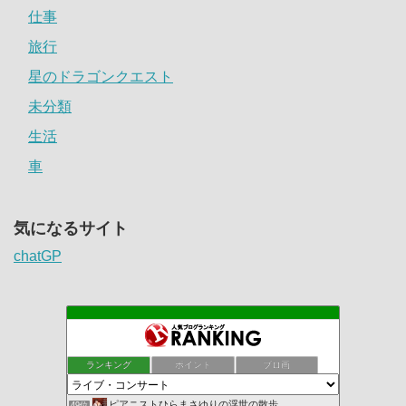
仕事
旅行
星のドラゴンクエスト
未分類
生活
車
気になるサイト
chatGP
ランキング
ポイント
ブロ画
ピアニストひらまさゆりの浮世の散歩
49位