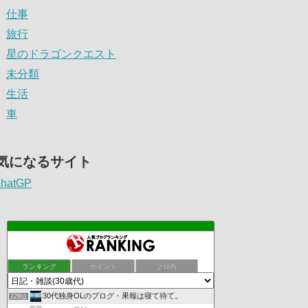
仕事
旅行
星のドラゴンクエスト
未分類
生活
車
気になるサイト
chatGP
ランキング
ポイント
ブロ画
30代独身OLのブログ・果報は寝て待て。
228位