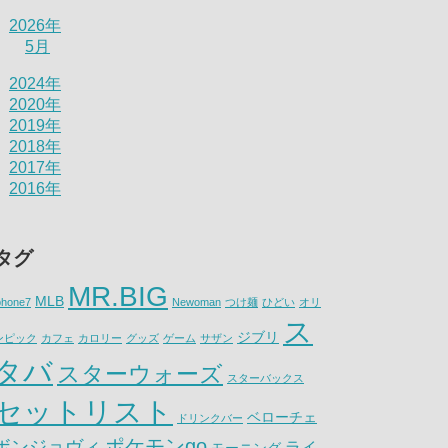
2026年
5月
2024年
2020年
2019年
2018年
2017年
2016年
タグ
MR.BIG
MLB
phone7
Newoman
つけ麺
ひどい
オリ
ス
ジブリ
ンピック
カフェ
カロリー
グッズ
ゲーム
サザン
タバ
スターウォーズ
スターバックス
セットリスト
ベローチェ
ドリンクバー
ポケモンgo
ボンジョヴィ
ライ