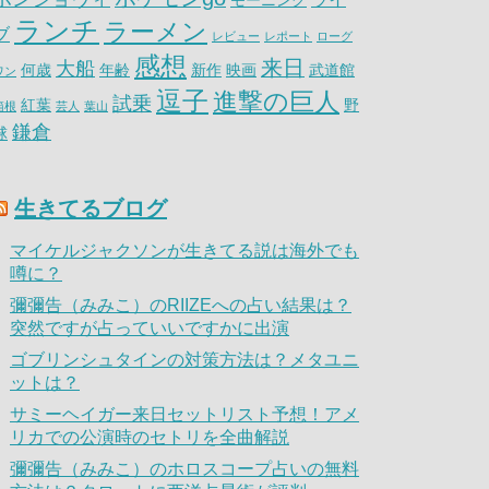
モーニング
ランチ
ラーメン
ブ
レビュー
レポート
ローグ
感想
来日
大船
何歳
年齢
新作
映画
武道館
ワン
逗子
進撃の巨人
試乗
紅葉
野
箱根
芸人
葉山
鎌倉
球
生きてるブログ
マイケルジャクソンが生きてる説は海外でも
噂に？
彌彌告（みみこ）のRIIZEへの占い結果は？
突然ですが占っていいですかに出演
ゴブリンシュタインの対策方法は？メタユニ
ットは？
サミーヘイガー来日セットリスト予想！アメ
リカでの公演時のセトリを全曲解説
彌彌告（みみこ）のホロスコープ占いの無料