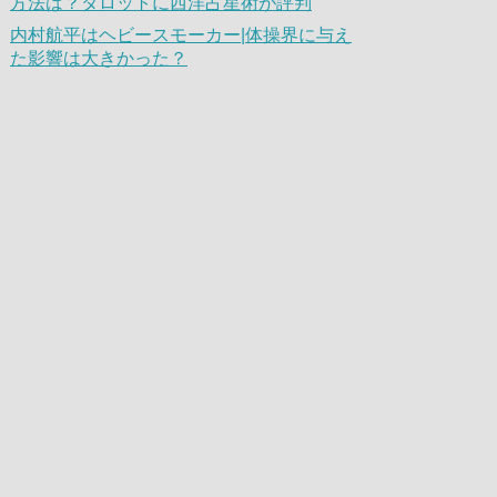
方法は？タロットに西洋占星術が評判
内村航平はヘビースモーカー|体操界に与え
た影響は大きかった？