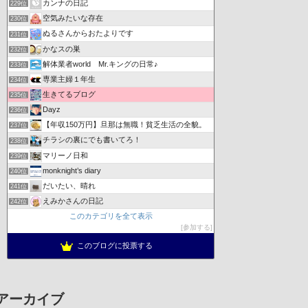
カンナの日記
229位
空気みたいな存在
230位
ぬるさんからおたよりです
231位
かなスの巣
232位
解体業者world Mr.キングの日常♪
233位
専業主婦１年生
234位
生きてるブログ
235位
Dayz
236位
【年収150万円】旦那は無職！貧乏生活の全貌。
237位
チラシの裏にでも書いてろ！
238位
マリーノ日和
239位
monknight’s diary
240位
だいたい、晴れ
241位
えみかさんの日記
242位
このカテゴリを全て表示
参加する
このブログに投票する
アーカイブ