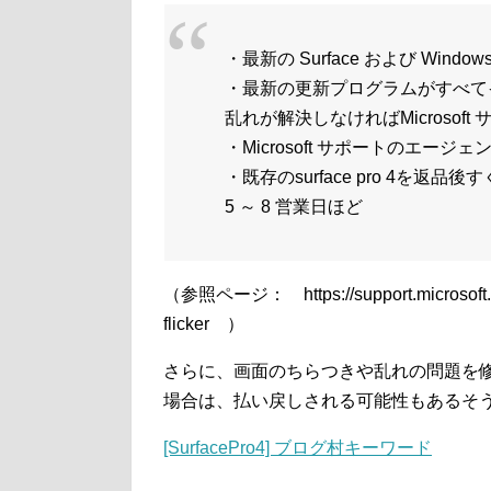
・最新の Surface および Win
・最新の更新プログラムがすべて
乱れが解決しなければMicrosof
・Microsoft サポートのエー
・既存のsurface pro 4を返品後
5 ～ 8 営業日ほど
（参照ページ： https://support.microsoft.com
flicker ）
さらに、画面のちらつきや乱れの問題を
場合は、払い戻しされる可能性もあるそ
[SurfacePro4] ブログ村キーワード