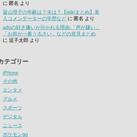
に
匿名
より
畠山澄子の年齢は？夫は？【wikiまとめ】美
人コメンテーターの学歴など
に
匿名
より
adoの好き嫌いが分かれる理由:「声が嫌い」
「お前が一番うるさい」などの意見まとめ
に
逗子太郎
より
カテゴリー
iPhone
その他
エンタメ
グルメ
スポーツ
デジタル
ニュース
ポケモンgo