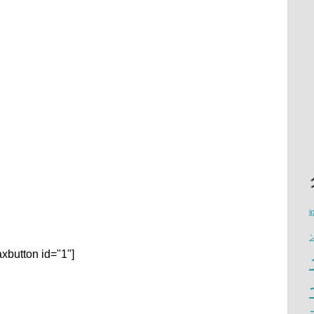
i
xbutton id="1"]