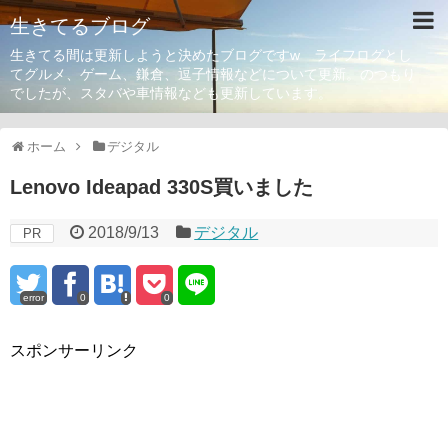
生きてるブログ
生きてる間は更新しようと決めたブログですw ライフログとし
てグルメ、ゲーム、鎌倉、逗子情報などについて更新。のつもり
でしたが、スタバや車情報なども更新しています。
ホーム
デジタル
Lenovo Ideapad 330S買いました
2018/9/13
デジタル
PR
error
0
0
スポンサーリンク