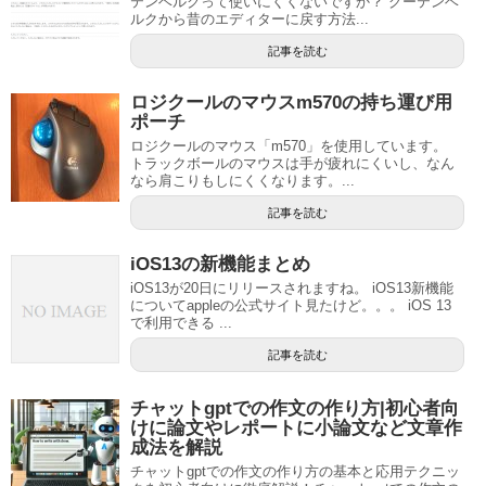
テンベルクって使いにくくないですか？ グーテンベ
ルクから昔のエディターに戻す方法...
記事を読む
ロジクールのマウスm570の持ち運び用
ポーチ
ロジクールのマウス「m570」を使用しています。
トラックボールのマウスは手が疲れにくいし、なん
なら肩こりもしにくくなります。...
記事を読む
iOS13の新機能まとめ
iOS13が20日にリリースされますね。 iOS13新機能
についてappleの公式サイト見たけど。。。 iOS 13
で利用できる ...
記事を読む
チャットgptでの作文の作り方|初心者向
けに論文やレポートに小論文など文章作
成法を解説
チャットgptでの作文の作り方の基本と応用テクニッ