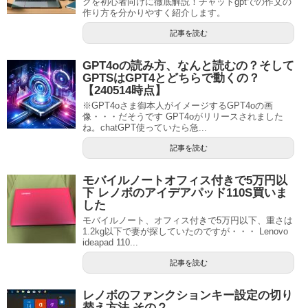
クを初心者向けに徹底解説！チャットgptでの作文の
作り方を分かりやすく紹介します。
記事を読む
GPT4oの読み方、なんと読むの？そして
GPTSはGPT4とどちらで動くの？
【240514時点】
※GPT4oさま御本人がイメージするGPT4oの画
像・・・だそうです GPT4oがリリースされました
ね。chatGPT使っていたら急...
記事を読む
モバイルノートオフィス付きで5万円以
下 レノボのアイデアパッド110S買いま
した
モバイルノート、オフィス付きで5万円以下、重さは
1.2kg以下で妻が探していたのですが・・・ Lenovo
ideapad 110...
記事を読む
レノボのファンクションキー設定の切り
替え方法 その２