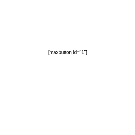
[maxbutton id="1"]